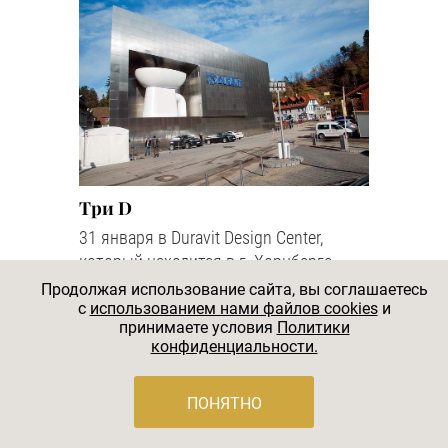
Три D
31 января в Duravit Design Center,
который находится в г. Хорнберге
(Шварцвальд, Германия), состоялась
Продолжая использование сайта, вы соглашаетесь
презентация новых коллекций
c
использованием нами файлов cookies
и
принимаете условия
Политики
компании
конфиденциальности.
#НОВОСТИ
ПОНЯТНО