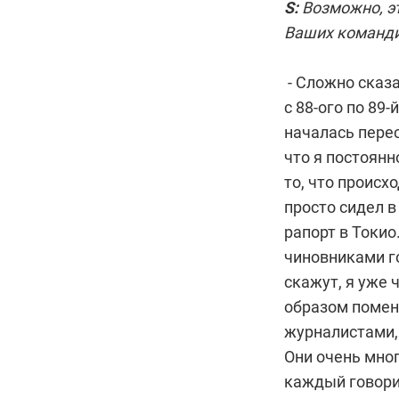
S:
Возможно, эт
Ваших команди
- Сложно сказа
с 88-ого по 89
началась перес
что я постоянн
то, что происх
просто сидел в
рапорт в Токио
чиновниками го
скажут, я уже 
образом помен
журналистами,
Они очень мног
каждый говорил