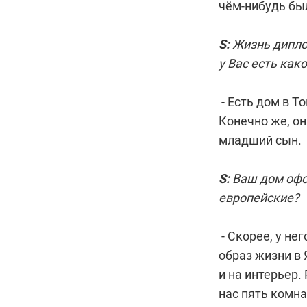
чём-нибудь бы
S:
Жизнь дипло
у Вас есть как
- Есть дом в Т
Конечно же, он
младший сын.
S:
Ваш дом офо
европейские?
- Скорее, у не
образ жизни в 
и на интерьер.
нас пять комнат