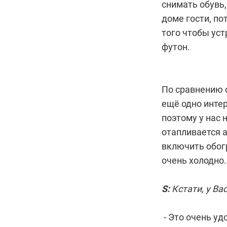
снимать обувь,
доме гости, по
того чтобы уст
футон.
По сравнению с
ещё одно интер
поэтому у нас 
отапливается а
включить обог
очень холодно.
S:
Кстати, у Ва
- Это очень уд