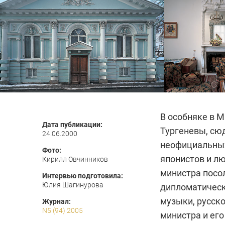
В особняке в 
Дата публикации:
Тургеневы, сюд
24.06.2000
неофициальных
Фото:
японистов и л
Кирилл Овчинников
министра посо
Интервью подготовила:
Юлия Шагинурова
дипломатическ
музыки, русск
Журнал:
N5 (94) 2005
министра и его