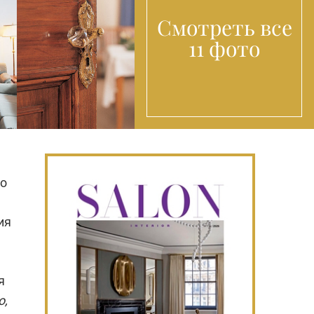
Смотреть все
11 фото
то
ия
я
о,