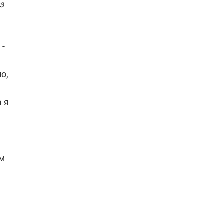
з
 -
о,
 я
ым