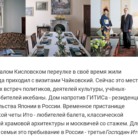
Малом Кисловском переулке в своё время жили
а приходил с визитами Чайковский. Сейчас это мес
 встреч политиков, деятелей культуры, учёных-
юбителей икебаны. Дом напротив ГИТИСа - резиденц
льства Японии в России. Временное пристанище
ой четы Ито - любителей балета, классической
ой храмовой архитектуры и москвичей со стажем. Дл
 семьи это пребывание в России - третье
Господин Ит