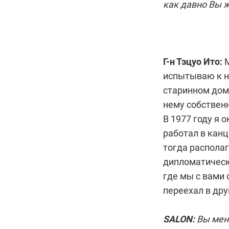
как давно Вы 
Г-н Тэцуо Ито:
М
испытываю к н
старинном доме
нему собствен
В 1977 году я 
работал в канц
тогда располаг
дипломатическу
где мы с вами 
переехал в дру
SALON:
Вы меня