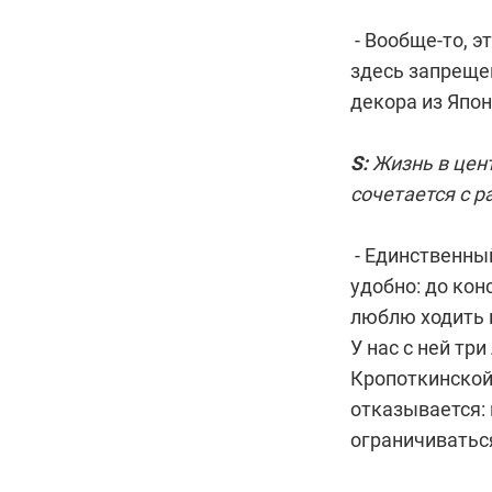
- Вообще-то, 
здесь запреще
декора из Япон
S:
Жизнь в цент
сочетается с 
- Единственный
удобно: до кон
люблю ходить 
У нас с ней тр
Кропоткинской.
отказывается: 
ограничиватьс