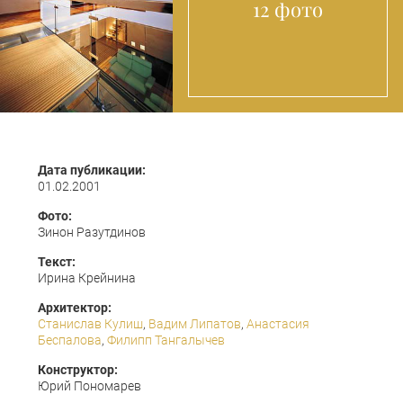
12 фото
Дата публикации:
01.02.2001
Фото:
Зинон Разутдинов
Текст:
Ирина Крейнина
Архитектор:
Станислав Кулиш
,
Вадим Липатов
,
Анастасия
Беспалова
,
Филипп Тангалычев
Конструктор:
Юрий Пономарев