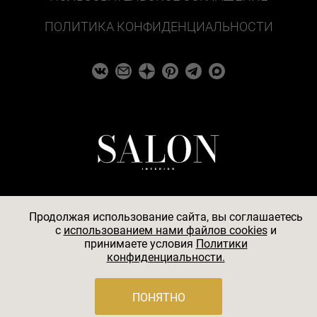
ПОЛИТИКА КОНФИДЕНЦИАЛЬНОСТИ
Продолжая использование сайта, вы соглашаетесь
c
использованием нами файлов cookies
и
© 2026
принимаете условия
Политики
конфиденциальности.
АО «БКМ», ОГРН 1027739494584, ИНН 7705056238,
127018, Москва, ул. Полковая, д. 3, стр. 4, помещение I,
комн. 23
ПОНЯТНО