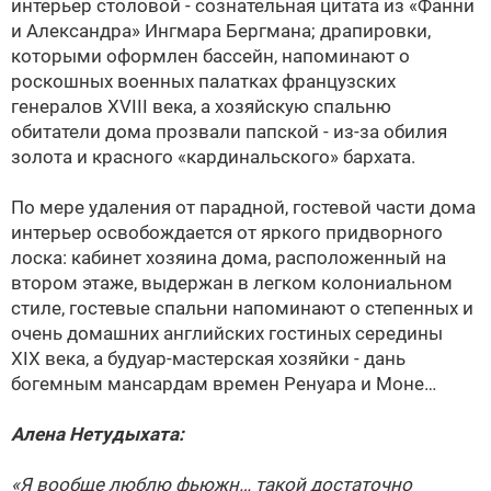
интерьер столовой - сознательная цитата из «Фанни
и Александра» Ингмара Бергмана; драпировки,
которыми оформлен бассейн, напоминают о
роскошных военных палатках французских
генералов XVIII века, а хозяйскую спальню
обитатели дома прозвали папской - из-за обилия
золота и красного «кардинальского» бархата.
По мере удаления от парадной, гостевой части дома
интерьер освобождается от яркого придворного
лоска: кабинет хозяина дома, расположенный на
втором этаже, выдержан в легком колониальном
стиле, гостевые спальни напоминают о степенных и
очень домашних английских гостиных середины
XIX века, а будуар-мастерская хозяйки - дань
богемным мансардам времен Ренуара и Моне…
Алена Нетудыхата:
«Я вообще люблю фьюжн… такой достаточно