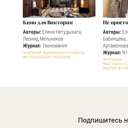
Кино для Виктории
Не прост
Авторы:
Елена Нетудыхата,
Авторы:
Ел
Леонид Мельников
Бабинцева,
Журнал:
Техномания
Артамонова
Журнал:
N1
#ИНТЕРЬЕР
#ДОМАШНИЕ КИНОЗАЛЫ
#КОЛОНИАЛЬНАЯ
#УКРАИНА
#ИНТЕРЬЕР
#МАГАЗИНЫ, 
#АМПИР
#УКР
Подпишитесь н