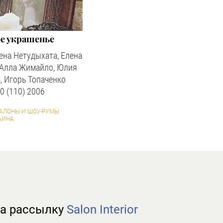
ое украшенье
ена Нетудыхата, Елена
 Алла Жимайло, Юлия
, Игорь Топаченко
0 (110) 2006
САЛОНЫ И ШОУ-РУМЫ
АИНА
а рассылку
Salon Interior