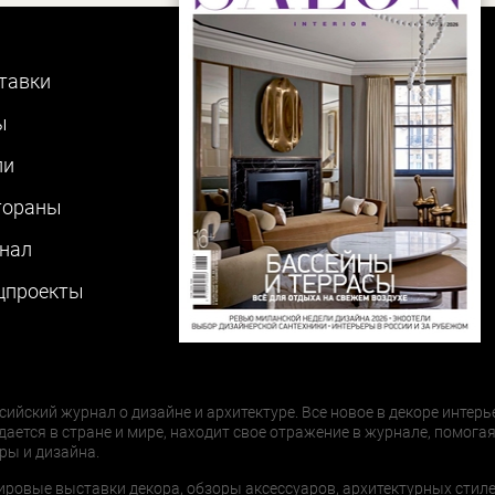
тавки
ы
ли
тораны
нал
цпроекты
сийский журнал о дизайне и архитектуре. Все новое в декоре интерь
дается в стране и мире, находит свое отражение в журнале, помогая
ры и дизайна.
ировые выставки декора, обзоры аксессуаров, архитектурных стиле