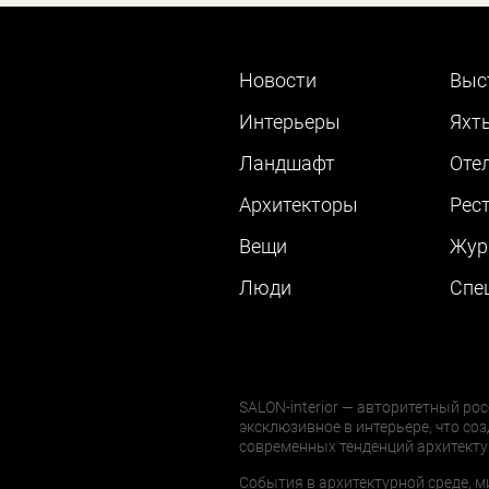
Новости
Выс
Интерьеры
Яхт
Ландшафт
Оте
Архитекторы
Рес
Вещи
Жур
Люди
Cпе
SALON-interior — авторитетный рос
эксклюзивное в интерьере, что соз
современных тенденций архитекту
События в архитектурной среде, м