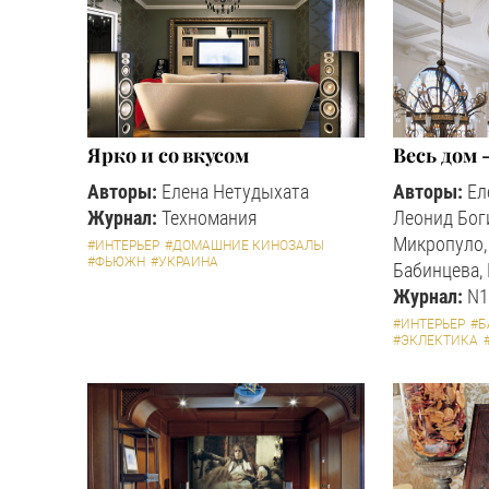
Ярко и со вкусом
Весь дом -
Авторы:
Елена Нетудыхата
Авторы:
Ел
Журнал:
Техномания
Леонид Бог
Микропуло,
#ИНТЕРЬЕР
#ДОМАШНИЕ КИНОЗАЛЫ
#ФЬЮЖН
#УКРАИНА
Бабинцева,
Журнал:
N1
#ИНТЕРЬЕР
#Б
#ЭКЛЕКТИКА