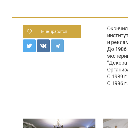
Окончил
Мне нравится
институ
и рекла
До 1986 
экспери
"Декора
Организ
C 1989 г
С 1996 г