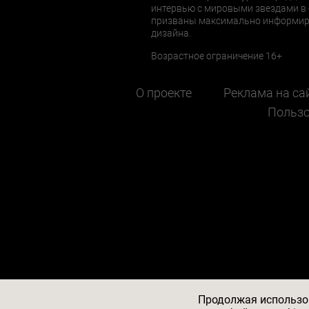
интервью с мировыми звездами в 
призваны максимально информиров
дизайна.
Возрастное ограничение 16+
О проекте
Реклама на са
Пользо
Продолжая использов