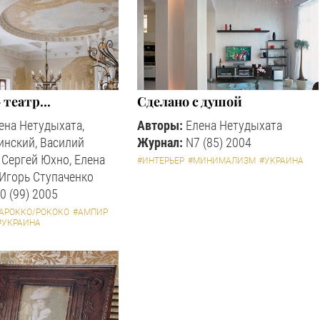
 театр...
Сделано с душой
ена Нетудыхата,
Авторы:
Елена Нетудыхата
инский, Василий
Журнал:
N7 (85) 2004
 Сергей Юхно, Елена
#ИНТЕРЬЕР
#МИНИМАЛИЗМ
#УКРАИНА
 Игорь Ступаченко
0 (99) 2005
АРОККО/РОКОКО
#АМПИР
#УКРАИНА