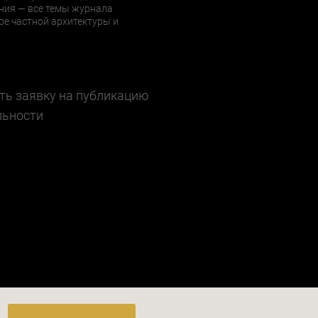
ния — все темы журнала
е частной архитектуры и
ть заявку на публикацию
льности