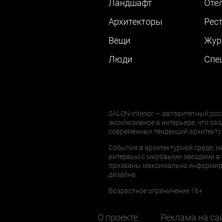
Ландшафт
Оте
Архитекторы
Рес
Вещи
Жур
Люди
Cпе
SALON-interior — авторитетный рос
эксклюзивное в интерьере, что соз
современных тенденций архитекту
События в архитектурной среде, м
интервью с мировыми звездами в 
призваны максимально информиров
дизайна.
Возрастное ограничение 16+
О проекте
Реклама на са