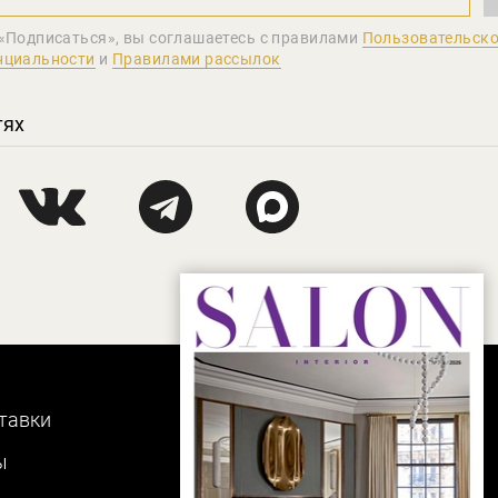
«Подписаться», вы соглашаетеcь с правилами
Пользовательско
нциальности
и
Правилами рассылок
тях
тавки
ы