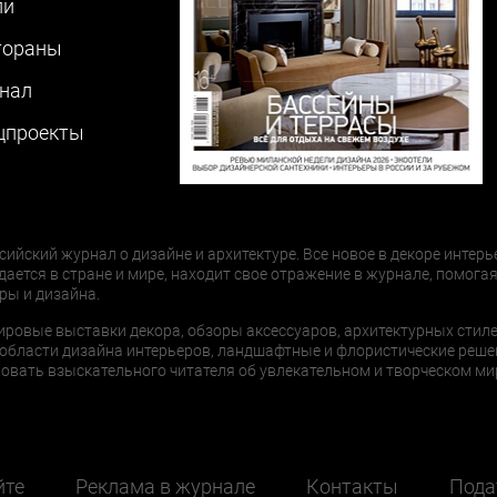
ли
тораны
нал
цпроекты
сийский журнал о дизайне и архитектуре. Все новое в декоре интерь
дается в стране и мире, находит свое отражение в журнале, помогая
ры и дизайна.
ировые выставки декора, обзоры аксессуаров, архитектурных стиле
области дизайна интерьеров, ландшафтные и флористические реше
ать взыскательного читателя об увлекательном и творческом мир
йте
Реклама в журнале
Контакты
Пода