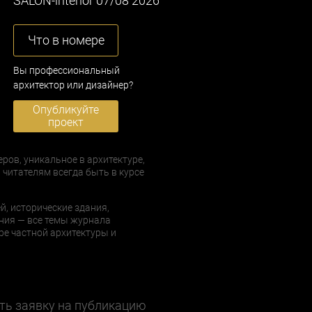
SALON-interior 07/08 2026
Что в номере
Вы профессиональный
архитектор или дизайнер?
Опубликуйте
проект
еров, уникальное в архитектуре,
 читателям всегда быть в курсе
й, исторические здания,
ния — все темы журнала
е частной архитектуры и
ть заявку на публикацию