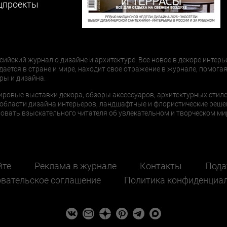
цпроекты
сийский журнал о дизайне и архитектуре. Все новое в декоре интерь
дается в стране и мире, находит свое отражение в журнале, помогая
ры и дизайна.
ировые выставки декора, обзоры аксессуаров, архитектурных стиле
области дизайна интерьеров, ландшафтные и флористические реше
ать взыскательного читателя об увлекательном и творческом мир
йте
Реклама в журнале
Контакты
Пода
вательское соглашение
Политика конфиденциа