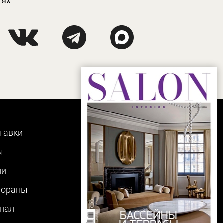
тях
тавки
ы
ли
тораны
нал