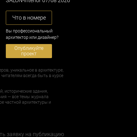
SALON-interior 07/08 2026
Что в номере
Вы профессиональный
архитектор или дизайнер?
Опубликуйте
проект
еров, уникальное в архитектуре,
 читателям всегда быть в курсе
й, исторические здания,
ния — все темы журнала
е частной архитектуры и
ть заявку на публикацию