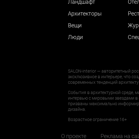
Ландшафт
Оте
Архитекторы
Рес
Вещи
Жур
Люди
Cпе
SALON-interior — авторитетный рос
эксклюзивное в интерьере, что соз
современных тенденций архитекту
События в архитектурной среде, м
интервью с мировыми звездами в 
призваны максимально информиров
дизайна.
Возрастное ограничение 16+
О проекте
Реклама на са