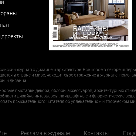
ли
тораны
нал
цпроекты
сийский журнал о дизайне и архитектуре. Все новое в декоре интерь
дается в стране и мире, находит свое отражение в журнале, помогая
ры и дизайна.
ировые выставки декора, обзоры аксессуаров, архитектурных стиле
области дизайна интерьеров, ландшафтные и флористические реше
ать взыскательного читателя об увлекательном и творческом мир
йте
Реклама в журнале
Контакты
Пода