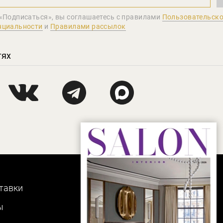
«Подписаться», вы соглашаетеcь с правилами
Пользовательско
нциальности
и
Правилами рассылок
тях
тавки
ы