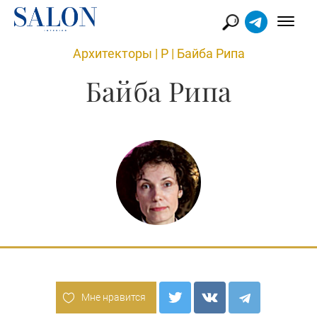
Архитекторы
|
Р
|
Байба Рипа
Байба Рипа
Мне нравится