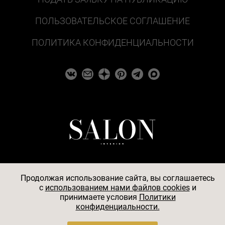
ПОЛЬЗОВАТЕЛЬСКОЕ СОГЛАШЕНИЕ
ПОЛИТИКА КОНФИДЕНЦИАЛЬНОСТИ
Продолжая использование сайта, вы соглашаетесь
c
использованием нами файлов cookies
и
© 2026
принимаете условия
Политики
конфиденциальности.
АО «БКМ», ОГРН 1027739494584, ИНН 7705056238,
127018, Москва, ул. Полковая, д. 3, стр. 4, помещение I,