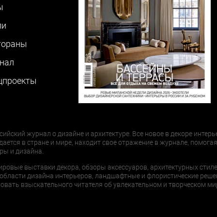
ы
ли
тораны
нал
цпроекты
сийский журнал о дизайне и архитектуре. Все новое в декоре интерь
дается в стране и мире, находит свое отражение в журнале, помогая
ры и дизайна.
ировые выставки декора, обзоры аксессуаров, архитектурных стиле
области дизайна интерьеров, ландшафтные и флористические реше
ать взыскательного читателя об увлекательном и творческом мир