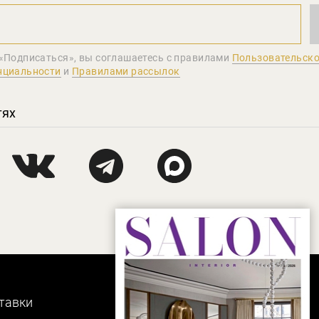
«Подписаться», вы соглашаетеcь с правилами
Пользовательско
нциальности
и
Правилами рассылок
тях
тавки