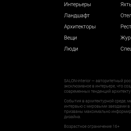
Интерьеры
Яхт
Ландшафт
Оте
Архитекторы
Рес
Вещи
Жур
Люди
Cпе
SALON-interior — авторитетный рос
эксклюзивное в интерьере, что соз
современных тенденций архитекту
События в архитектурной среде, м
интервью с мировыми звездами в 
призваны максимально информиров
дизайна.
Возрастное ограничение 16+