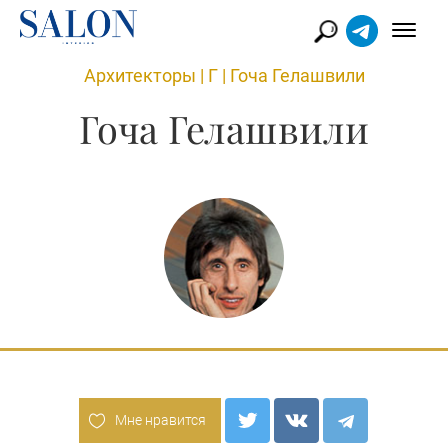
Архитекторы
|
Г
|
Гоча Гелашвили
Гоча Гелашвили
Мне нравится