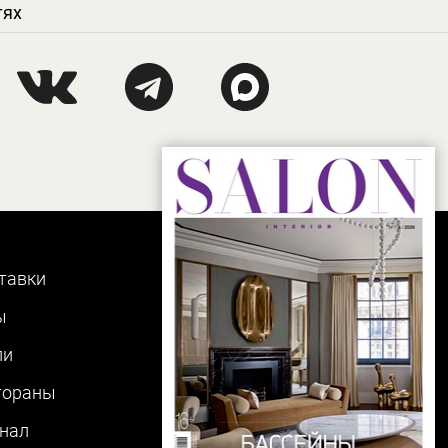
тях
тавки
ы
ли
тораны
нал