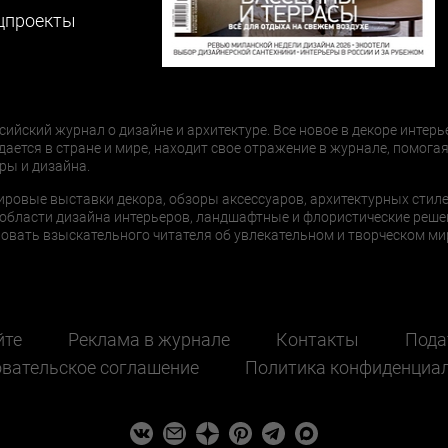
цпроекты
сийский журнал о дизайне и архитектуре. Все новое в декоре интерь
дается в стране и мире, находит свое отражение в журнале, помогая
ры и дизайна.
ировые выставки декора, обзоры аксессуаров, архитектурных стиле
области дизайна интерьеров, ландшафтные и флористические реше
ать взыскательного читателя об увлекательном и творческом мир
йте
Реклама в журнале
Контакты
Пода
вательское соглашение
Политика конфиденциа