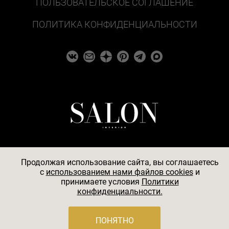
ПОЛЬЗОВАТЕЛЬСКОЕ СОГЛАШЕНИЕ
ПОЛИТИКА КОНФИДЕНЦИАЛЬНОСТИ
Продолжая использование сайта, вы соглашаетесь
c
использованием нами файлов cookies
и
© 2026
принимаете условия
Политики
конфиденциальности.
АО «БКМ», ОГРН 1027739494584, ИНН 7705056238,
127018, Москва, ул. Полковая, д. 3, стр. 4, помещение I,
комн. 23
ПОНЯТНО