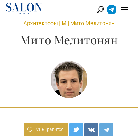
Архитекторы
|
М
|
Мито Мелитонян
Мито Мелитонян
Мне нравится