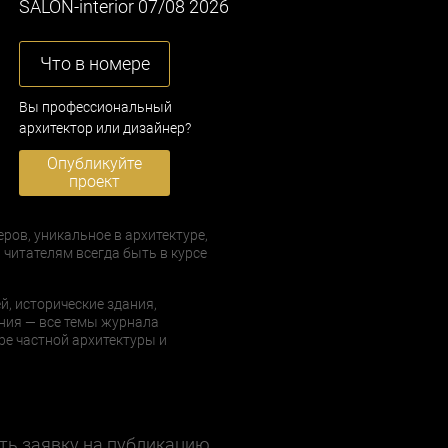
SALON-interior 07/08 2026
Что в номере
Вы профессиональный
архитектор или дизайнер?
Опубликуйте
проект
еров, уникальное в архитектуре,
 читателям всегда быть в курсе
й, исторические здания,
ния — все темы журнала
е частной архитектуры и
ть заявку на публикацию