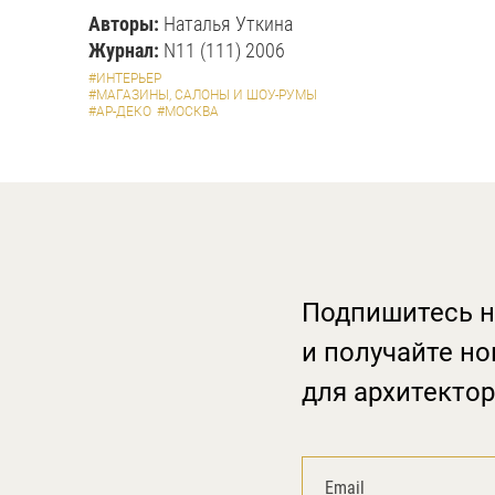
Авторы:
Наталья Уткина
Журнал:
N11 (111) 2006
#ИНТЕРЬЕР
#МАГАЗИНЫ, САЛОНЫ И ШОУ-РУМЫ
#АР-ДЕКО
#МОСКВА
Подпишитесь н
и получайте но
для архитектор