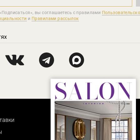
«Подписаться», вы соглашаетеcь с правилами
Пользовательско
нциальности
и
Правилами рассылок
тях
тавки
ы