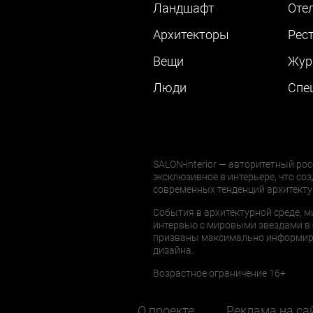
Ландшафт
Оте
Архитекторы
Рес
Вещи
Жур
Люди
Cпе
SALON-interior — авторитетный рос
эксклюзивное в интерьере, что соз
современных тенденций архитекту
События в архитектурной среде, м
интервью с мировыми звездами в 
призваны максимально информиров
дизайна.
Возрастное ограничение 16+
О проекте
Реклама на са