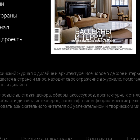
ли
тораны
нал
цпроекты
сийский журнал о дизайне и архитектуре. Все новое в декоре интерь
дается в стране и мире, находит свое отражение в журнале, помогая
ры и дизайна.
ировые выставки декора, обзоры аксессуаров, архитектурных стиле
области дизайна интерьеров, ландшафтные и флористические реше
ать взыскательного читателя об увлекательном и творческом мир
йте
Реклама в журнале
Контакты
Пода