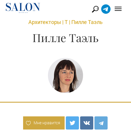
Архитекторы
|
Т
|
Пилле Таэль
Пилле Таэль
Мне нравится