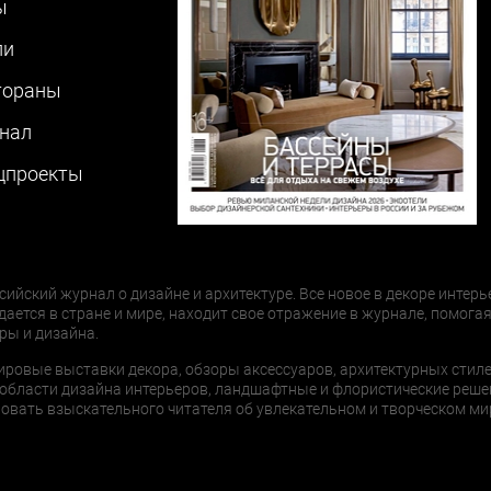
ы
ли
тораны
нал
цпроекты
сийский журнал о дизайне и архитектуре. Все новое в декоре интерь
дается в стране и мире, находит свое отражение в журнале, помогая
ры и дизайна.
ировые выставки декора, обзоры аксессуаров, архитектурных стиле
области дизайна интерьеров, ландшафтные и флористические реше
ать взыскательного читателя об увлекательном и творческом мир