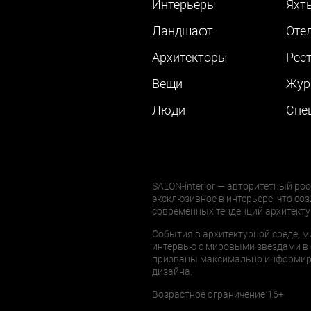
Интерьеры
Яхт
Ландшафт
Оте
Архитекторы
Рес
Вещи
Жур
Люди
Cпе
SALON-interior — авторитетный рос
эксклюзивное в интерьере, что соз
современных тенденций архитекту
События в архитектурной среде, м
интервью с мировыми звездами в 
призваны максимально информиров
дизайна.
Возрастное ограничение 16+