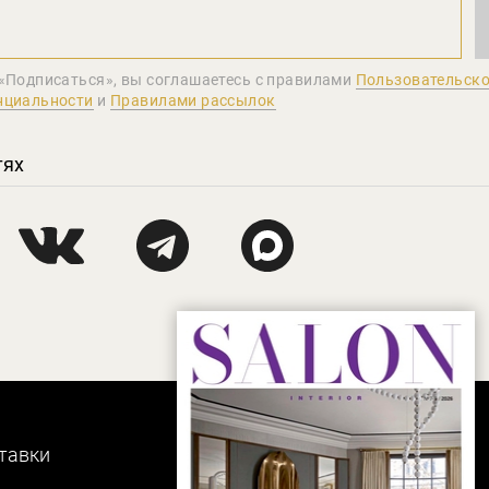
«Подписаться», вы соглашаетеcь с правилами
Пользовательско
нциальности
и
Правилами рассылок
тях
тавки