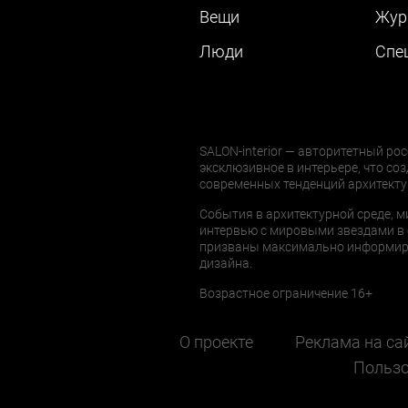
Вещи
Жур
Люди
Cпе
SALON-interior — авторитетный рос
эксклюзивное в интерьере, что соз
современных тенденций архитекту
События в архитектурной среде, м
интервью с мировыми звездами в 
призваны максимально информиров
дизайна.
Возрастное ограничение 16+
О проекте
Реклама на са
Пользо