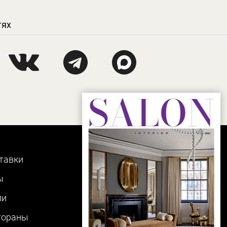
тях
тавки
ы
ли
тораны