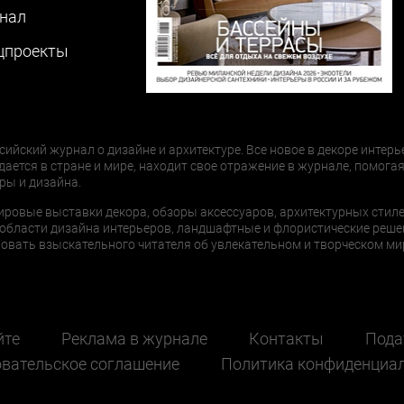
нал
цпроекты
сийский журнал о дизайне и архитектуре. Все новое в декоре интерь
дается в стране и мире, находит свое отражение в журнале, помогая
ры и дизайна.
ировые выставки декора, обзоры аксессуаров, архитектурных стиле
области дизайна интерьеров, ландшафтные и флористические реше
ать взыскательного читателя об увлекательном и творческом мир
йте
Реклама в журнале
Контакты
Пода
вательское соглашение
Политика конфиденциа