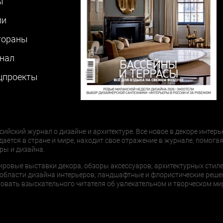
ы
ли
тораны
нал
цпроекты
сийский журнал о дизайне и архитектуре. Все новое в декоре интерь
дается в стране и мире, находит свое отражение в журнале, помогая
ры и дизайна.
ировые выставки декора, обзоры аксессуаров, архитектурных стиле
области дизайна интерьеров, ландшафтные и флористические реше
ать взыскательного читателя об увлекательном и творческом мир