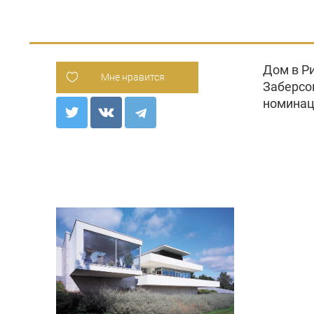
Дом в Р
Мне нравится
Заберсом
номинац