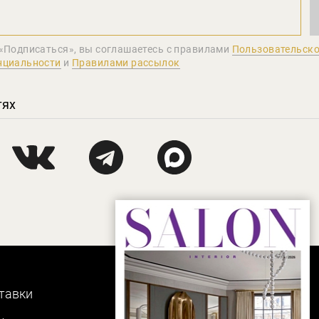
«Подписаться», вы соглашаетеcь с правилами
Пользовательско
нциальности
и
Правилами рассылок
тях
тавки