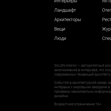
Интерьеры
Яхт
Ландшафт
Оте
Архитекторы
Рес
Вещи
Жур
Люди
Cпе
SALON-interior — авторитетный рос
эксклюзивное в интерьере, что соз
современных тенденций архитекту
События в архитектурной среде, м
интервью с мировыми звездами в 
призваны максимально информиров
дизайна.
Возрастное ограничение 16+