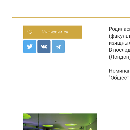
Родилас
Мне нравится
(факуль
изящных
В послед
(Лондон)
Номинан
"Общест