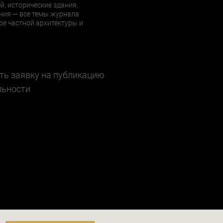
й, исторические здания,
ния — все темы журнала
е частной архитектуры и
ть заявку на публикацию
льности