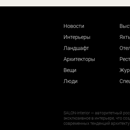
Новости
Выс
Интерьеры
Яхт
Ландшафт
Оте
Архитекторы
Рес
Вещи
Жур
Люди
Cпе
SALON-interior — авторитетный рос
эксклюзивное в интерьере, что соз
современных тенденций архитекту