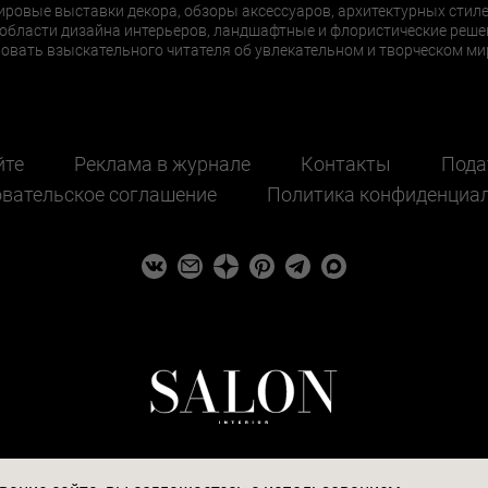
ировые выставки декора, обзоры аксессуаров, архитектурных стиле
области дизайна интерьеров, ландшафтные и флористические реше
ать взыскательного читателя об увлекательном и творческом мир
йте
Реклама в журнале
Контакты
Пода
вательское соглашение
Политика конфиденциа