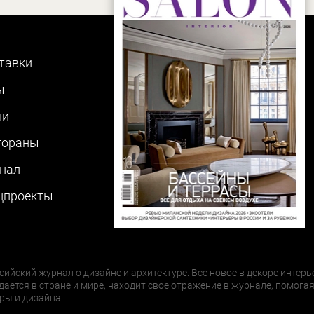
тавки
ы
ли
тораны
нал
цпроекты
сийский журнал о дизайне и архитектуре. Все новое в декоре интерь
дается в стране и мире, находит свое отражение в журнале, помогая
ры и дизайна.