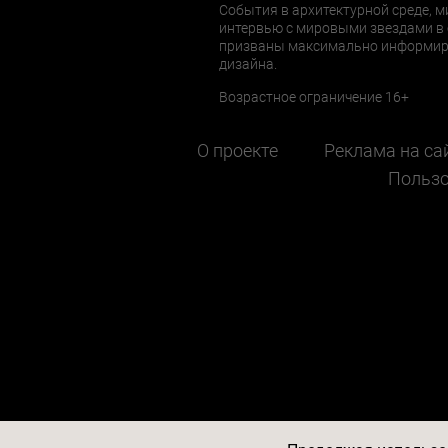
События в архитектурной среде, м
интервью с мировыми звездами в 
призваны максимально информиров
дизайна.
Возрастное ограничение 16+
О проекте
Реклама на са
Пользо