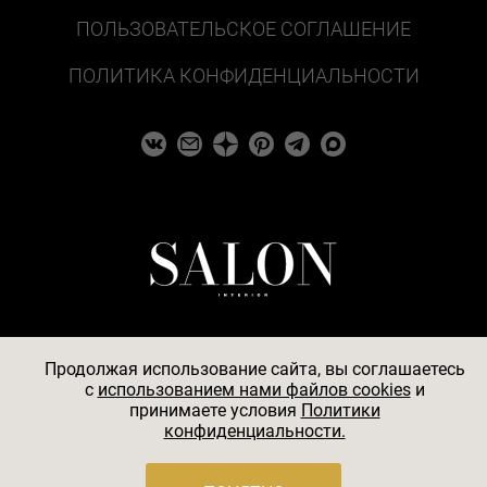
ПОЛЬЗОВАТЕЛЬСКОЕ СОГЛАШЕНИЕ
ПОЛИТИКА КОНФИДЕНЦИАЛЬНОСТИ
Продолжая использование сайта, вы соглашаетесь
c
использованием нами файлов cookies
и
© 2026
принимаете условия
Политики
конфиденциальности.
АО «БКМ», ОГРН 1027739494584, ИНН 7705056238,
127018, Москва, ул. Полковая, д. 3, стр. 4, помещение I,
комн. 23