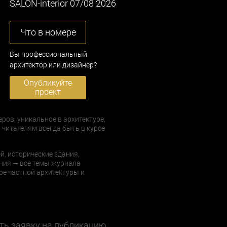
SALON-interior 07/08 2026
Что в номере
Вы профессиональный
архитектор или дизайнер?
Опубликуйте
проект
еров, уникальное в архитектуре,
 читателям всегда быть в курсе
й, исторические здания,
ния — все темы журнала
е частной архитектуры и
ть заявку на публикацию