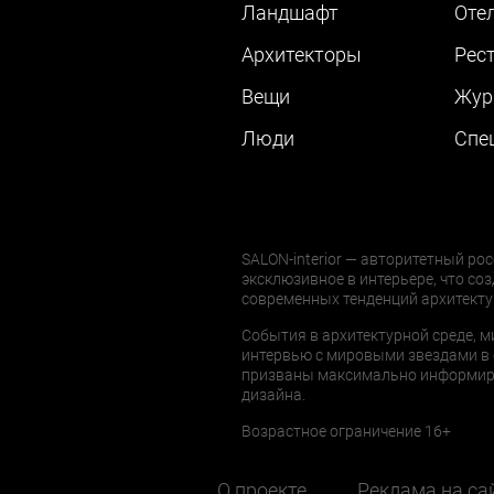
Ландшафт
Оте
Архитекторы
Рес
Вещи
Жур
Люди
Cпе
SALON-interior — авторитетный рос
эксклюзивное в интерьере, что соз
современных тенденций архитекту
События в архитектурной среде, м
интервью с мировыми звездами в 
призваны максимально информиров
дизайна.
Возрастное ограничение 16+
О проекте
Реклама на са