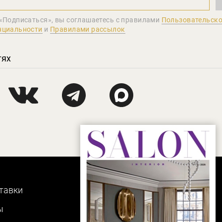
«Подписаться», вы соглашаетеcь с правилами
Пользовательско
нциальности
и
Правилами рассылок
тях
тавки
ы