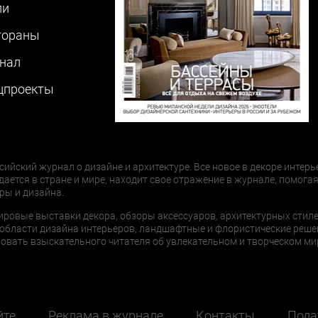
ли
тораны
нал
цпроекты
сийский журнал о дизайне и архитектуре. Все новое в декоре интерь
дается в стране и мире, находит свое отражение в журнале, помогая
ры и дизайна.
ировые выставки декора, обзоры аксессуаров, архитектурных стиле
области дизайна интерьеров, ландшафтные и флористические реше
ать взыскательного читателя об увлекательном и творческом мир
йте
Реклама в журнале
Контакты
Пода