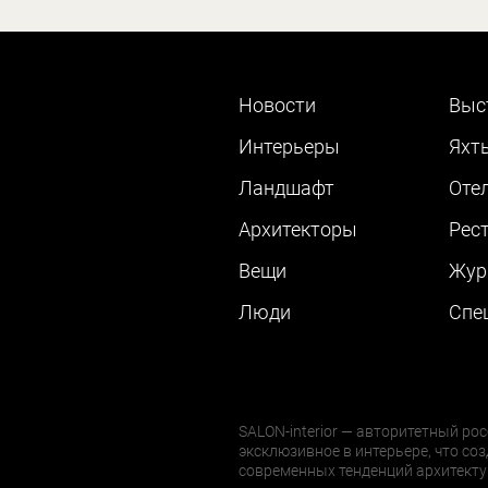
Новости
Выс
Интерьеры
Яхт
Ландшафт
Оте
Архитекторы
Рес
Вещи
Жур
Люди
Cпе
SALON-interior — авторитетный рос
эксклюзивное в интерьере, что соз
современных тенденций архитекту