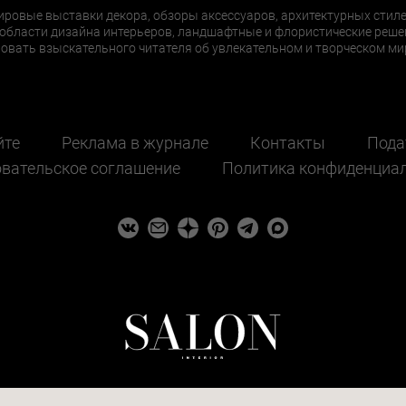
ировые выставки декора, обзоры аксессуаров, архитектурных стиле
области дизайна интерьеров, ландшафтные и флористические реше
ать взыскательного читателя об увлекательном и творческом мир
йте
Реклама в журнале
Контакты
Пода
вательское соглашение
Политика конфиденциа