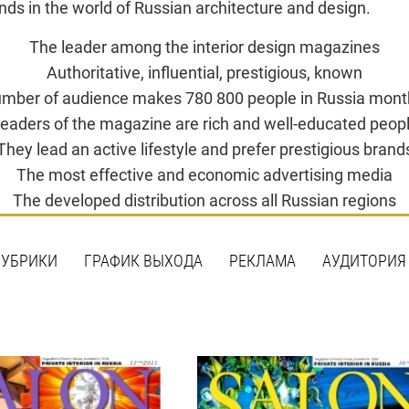
ends in the world of Russian architecture and design.
The leader among the interior design magazines
Authoritative, influential, prestigious, known
mber of audience makes 780 800 people in Russia mont
eaders of the magazine are rich and well-educated peop
They lead an active lifestyle and prefer prestigious brand
The most effective and economic advertising media
The developed distribution across all Russian regions
РУБРИКИ
ГРАФИК ВЫХОДА
РЕКЛАМА
АУДИТОРИЯ
мер выходит 17.08.2011