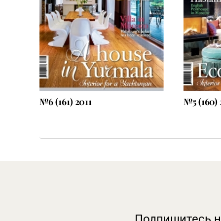
иску
Оформить подписку
№6 (161) 2011
№5 (160) 
Подпишитесь н