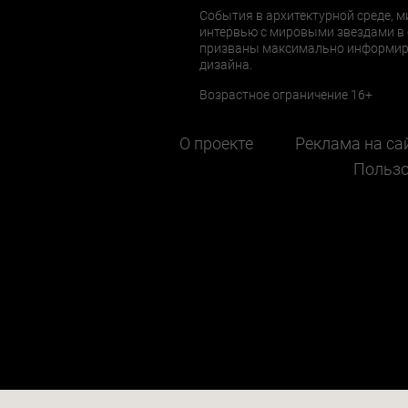
События в архитектурной среде, м
интервью с мировыми звездами в 
призваны максимально информиров
дизайна.
Возрастное ограничение 16+
О проекте
Реклама на са
Пользо