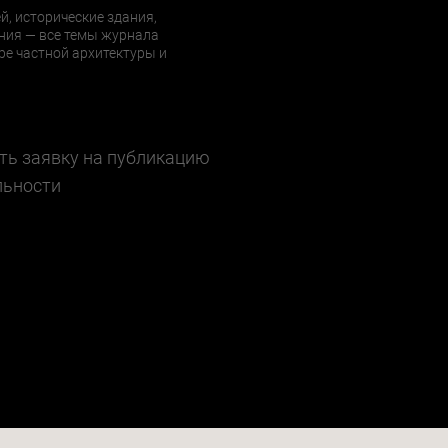
й, исторические здания,
ния — все темы журнала
е частной архитектуры и
ть заявку на публикацию
льности