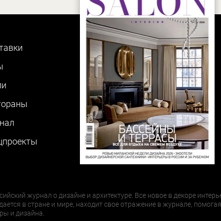
тавки
ы
ли
тораны
нал
цпроекты
сийский журнал о дизайне и архитектуре. Все новое в декоре интерь
дается в стране и мире, находит свое отражение в журнале, помогая
ры и дизайна.