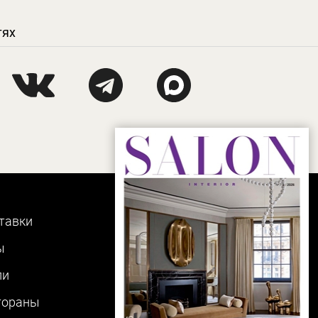
тях
тавки
ы
ли
тораны