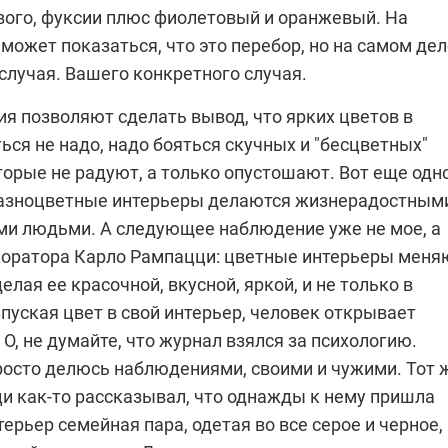
ового, фуксии плюс фиолетовый и оранжевый. На
может показаться, что это перебор, но на самом дел
 случая. Вашего конкретного случая.
я позволяют сделать вывод, что ярких цветов в
ься не надо, надо бояться скучных и "бесцветных"
оторые не радуют, а только опустошают. Вот еще одн
азноцветные интерьеры делаются жизнерадостным
и людьми. А следующее наблюдение уже не мое, а
коратора
Карло Рампацци
: цветные интерьеры меня
елая ее красочной, вкусной, яркой, и не только в
пуская цвет в свой интерьер, человек открывает
 О, не думайте, что журнал взялся за психологию.
росто делюсь наблюдениями, своими и чужими. Тот 
ци
как-то рассказывал, что однажды к нему пришла
ерьер семейная пара, одетая во все серое и черное,