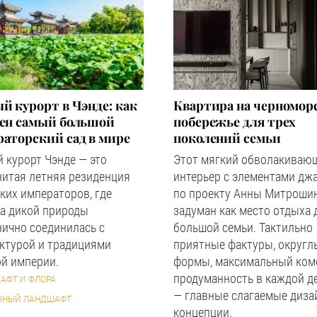
й курорт в Чэнде: как
Квартира на черномор
оен самый большой
побережье для трех
аторский сад в мире
поколений семьи
 курорт Чэнде — это
Этот мягкий обволакиваю
нитая летняя резиденция
интерьер с элементами дж
ких императоров, где
по проекту Анны Митроши
а дикой природы
задуман как место отдыха 
ично соединилась с
большой семьи. Тактильно
ктурой и традициями
приятные фактуры, округл
й империи.
формы, максимальный ком
продуманность в каждой д
АФТ И ФЛОРА
— главные слагаемые диза
ЧНЫЙ ЛАНДШАФТ
концепции.