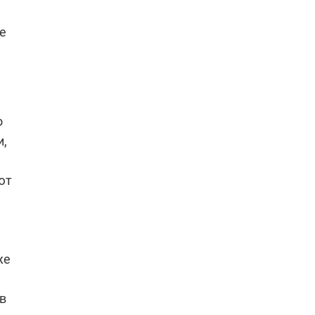
е
о
и,
ют
же
 в