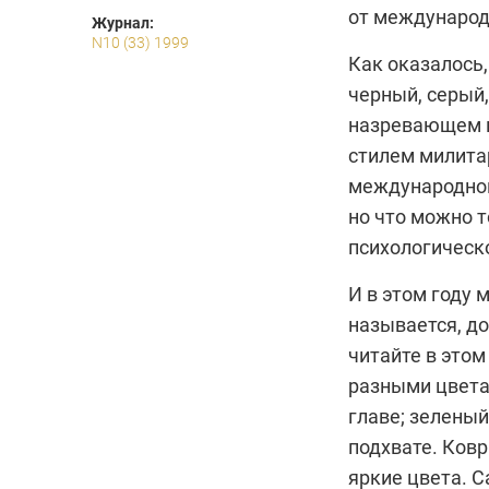
от международ
Журнал:
N10 (33) 1999
Как оказалось
черный, серый
назревающем м
стилем милитар
международной
но что можно т
психологическ
И в этом году
называется, до
читайте в этом
разными цветам
главе; зеленый
подхвате. Ковр
яркие цвета. С