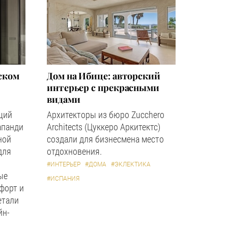
ском
Дом на Ибице: авторский
интерьер с прекрасными
видами
щий
Архитекторы из бюро Zucchero
апанди
Architects (Цуккеро Аркитектс)
ной
создали для бизнесмена место
для
отдохновения.
#ИНТЕРЬЕР
#ДОМА
#ЭКЛЕКТИКА
ые
#ИСПАНИЯ
форт и
етали
йн-