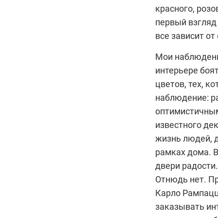
красного, роз
первый взгляд 
все зависит от
Мои наблюдени
интерьере боят
цветов, тех, к
наблюдение: р
оптимистичным
известного де
жизнь людей, д
рамках дома. В
двери радости.
Отнюдь нет. П
Карло Рампац
заказывать инт