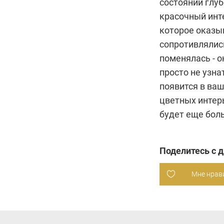
состоянии глу
красочный инте
которое оказы
сопротивлялись
поменялась - о
просто не узна
появится в ваш
цветных интерь
будет еще бол
Поделитесь с 
Мне нрав