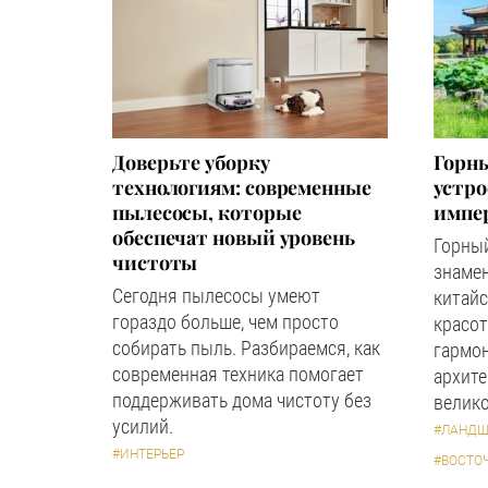
Доверьте уборку
Горны
технологиям: современные
устр
пылесосы, которые
импер
обеспечат новый уровень
Горный
чистоты
знаме
Сегодня пылесосы умеют
китайс
гораздо больше, чем просто
красот
собирать пыль. Разбираемся, как
гармон
современная техника помогает
архите
поддерживать дома чистоту без
велико
усилий.
#ЛАНДШ
#ИНТЕРЬЕР
#ВОСТО