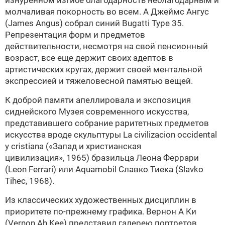
изнуренном изгибе благодарность неблагодарным и
молчаливая покорность во всем. А Джеймс Ангус
(James Angus) собрал синий Bugatti Type 35.
Репрезентация форм и предметов
действительности, несмотря на свой пенсионный
возраст, все еще держит своих адептов в
артистических кругах, держит своей ментальной
экспрессией и тяжеловесной памятью вещей.
К доброй памяти апеллировала и экспозиция
сиднейского
Музея современного искусства,
представившего собрание раритетных предметов
искусства вроде скульптуры La civilizacion occidental
y cristiana («Запад и христианская
цивилизация», 1965) бразильца Леона Феррари
(Leon Ferrari) или Aquamobil Славко Тиека (Slavko
Tihec, 1968).
Из классических художественных дисциплин в
приоритете по-прежнему графика. Вернон А Ки
(Vernon Ah Kee) представил галерею портретов