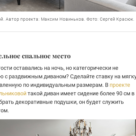
й. Автор проекта: Максим Новиньков. Фото: Сергей Красюк.
ельное спальное место
гости оставались на ночь, но категорически не
ю с раздвижным диваном? Сделайте ставку на мягк
овленную по индивидуальным размерам. В
проекте
льниковой
такой диван имеет сидение более 90 см в
убрать декоративные подушки, он будет служить
том.