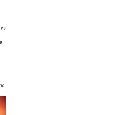
 из
ов
ую