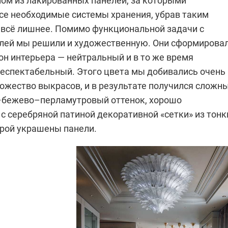
ом из лакированных панелей, за которыми
се необходимые системы хранения, убрав таким
з всё лишнее. Помимо функциональной задачи с
ей мы решили и художественную. Они сформирова
он интерьера — нейтральный и в то же время
респектабельный. Этого цвета мы добивались очень
ожество выкрасов, и в результате получился сложны
–бежево–перламутровый оттенок, хорошо
с серебряной патиной декоративной «сетки» из тонк
орой украшены панели.