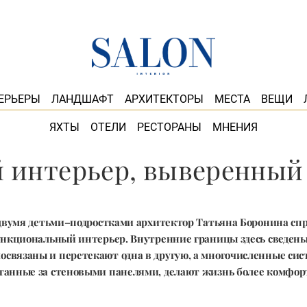
ЕРЬЕРЫ
ЛАНДШАФТ
АРХИТЕКТОРЫ
МЕСТА
ВЕЩИ
ЯХТЫ
ОТЕЛИ
РЕСТОРАНЫ
МНЕНИЯ
 интерьер, выверенный 
 двумя детьми–подростками архитектор Татьяна Боронина сп
нкциональный интерьер. Внутренние границы здесь сведен
освязаны и перетекают одна в другую, а многочисленные сис
танные за стеновыми панелями, делают жизнь более комфор