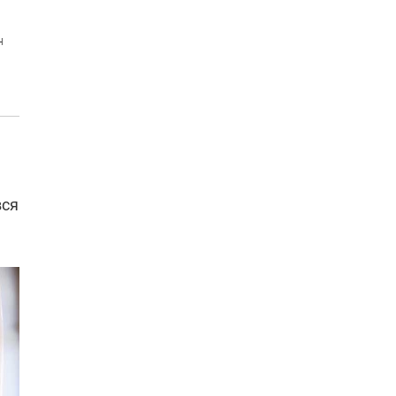
н
вся