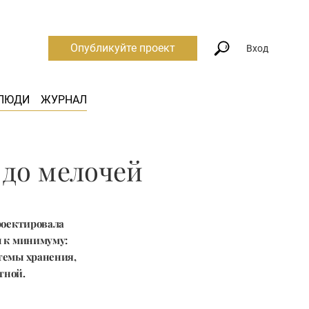
Опубликуйте проект
Вход
ЛЮДИ
ЖУРНАЛ
до мелочей
роектировала
ы к минимуму:
темы хранения,
тной.