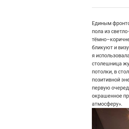
Единым фронто
пола из светло
тёмно–коричнев
бликуют и виз
я использовала
столешница жу
потолки, в сто
позитивной эн
первую очеред
окрашенное пр
атмосферу».