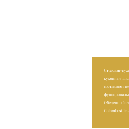
Столовая–кух
кухонные шка
составляют ц
функциональ
Обеденный сто
Colombostile.