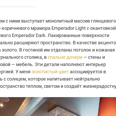
м с ними выступает монолитный массив глянцевого
–коричневого мрамора Emperador Light с окантовкой
ого Emperador Dark. Ла­­кированные поверхности
уально расширяют пространство. В качестве акцент
 золото. В гостиной им отделаны потолок и кожаная
рнального столика, в
спальне дочери
— стены и
ловой — мебель. Эти детали наполняют интерьер
ергией. У меня
золотистый цвет
ассоциируется в
ь с солнцем, которое напитывает нейтрально
остранство теплом, светом и создаёт жизнерадостн