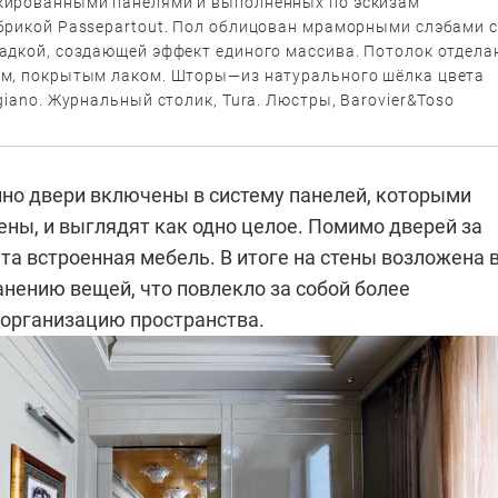
ированными панелями и выполненных по эскизам
брикой Passepartout. Пол облицован мраморными слэбами с
адкой, создающей эффект единого массива. Потолок отдела
м, покрытым лаком. Шторы—из натурального шёлка цвета
giano. Журнальный столик, Tura. Люстры, Barovier&Toso
но двери включены в систему панелей, которыми
ены, и выглядят как одно целое. Помимо дверей за
а встроенная мебель. В итоге на стены возложена 
анению вещей, что повлекло за собой более
организацию пространства.