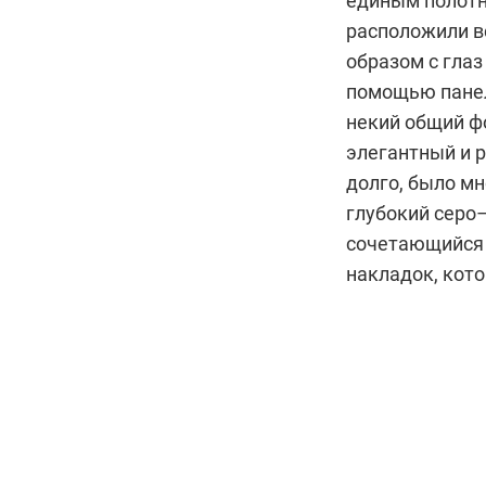
единым полотн
расположили в
образом с гла
помощью панел
некий общий ф
элегантный и 
долго, было мн
глубокий серо
сочетающийся 
накладок, кот