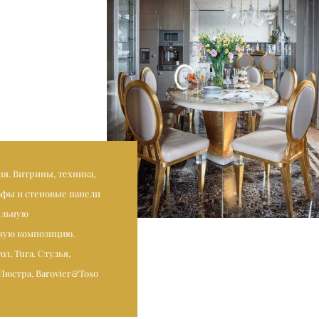
ня. Витрины, техника,
фы и стеновые панели
ельную
ную композицию.
л, Tura. Стулья,
 Люстра, Barovier&Toso