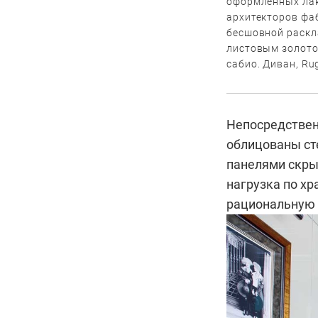
оформленных лак
архитекторов фа
бесшовной раскл
листовым золото
сабио. Диван, Ru
Непосредствен
облицованы ст
панелями скрыт
нагрузка по хр
рациональную 