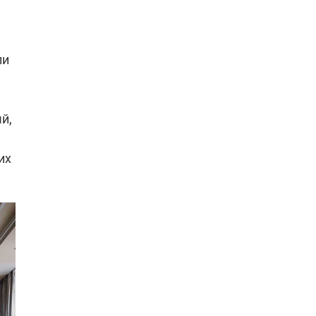
ли
й,
их