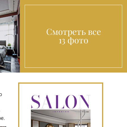
Смотреть все
13 фото
о
в
е.