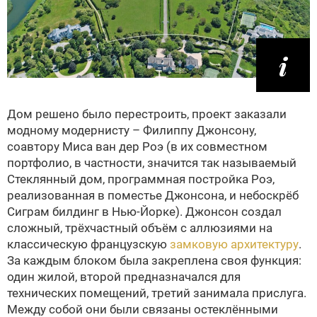
Дом решено было перестроить, проект заказали
модному модернисту – Филиппу Джонсону,
соавтору Миса ван дер Роэ (в их совместном
портфолио, в частности, значится так называемый
Стеклянный дом, программная постройка Роэ,
реализованная в поместье Джонсона, и небоскрёб
Сиграм билдинг в Нью-Йорке). Джонсон создал
сложный, трёхчастный объём с аллюзиями на
классическую французскую
замковую архитектуру
.
За каждым блоком была закреплена своя функция:
один жилой, второй предназначался для
технических помещений, третий занимала прислуга.
Между собой они были связаны остеклёнными