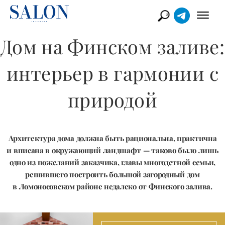
Дом на Финском заливе:
интерьер в гармонии с
природой
Архитектура дома должна быть рациональна, практична
и вписана в окружающий ландшафт — таково было лишь
одно из пожеланий заказчика, главы многодетной семьи,
решившего построить большой загородный дом
в Ломоносовском районе недалеко от Финского залива.