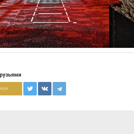
друзьями
ится