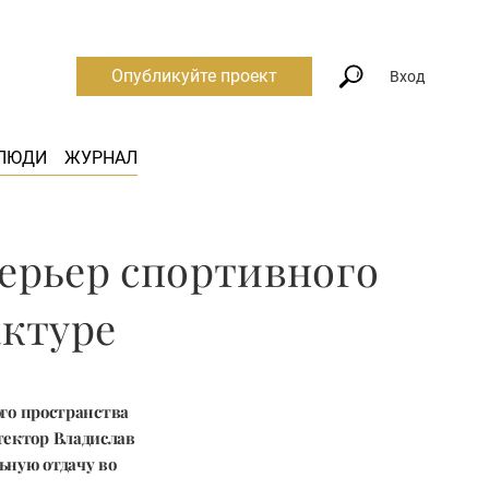
Опубликуйте проект
Вход
ЛЮДИ
ЖУРНАЛ
терьер спортивного
актуре
ого пространства
ектор Владислав
ьную отдачу во