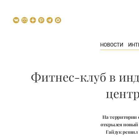
НОВОСТИ
ИНТ
Фитнес-клуб в инд
центр
На территории с
открылся новый
Гайдук решил 