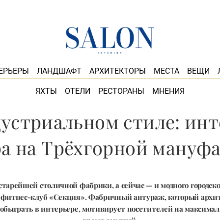
ЕРЬЕРЫ
ЛАНДШАФТ
АРХИТЕКТОРЫ
МЕСТА
ВЕЩИ
ЯХТЫ
ОТЕЛИ
РЕСТОРАНЫ
МНЕНИЯ
устриальном стиле: ин
а на Трёхгорной мануф
тарейшей столичной фабрики, а сейчас — и модного городск
 фитнес-клуб «Секция». Фабричный антураж, который архит
обыграть в интерьере, мотивирует посетителей на максимал