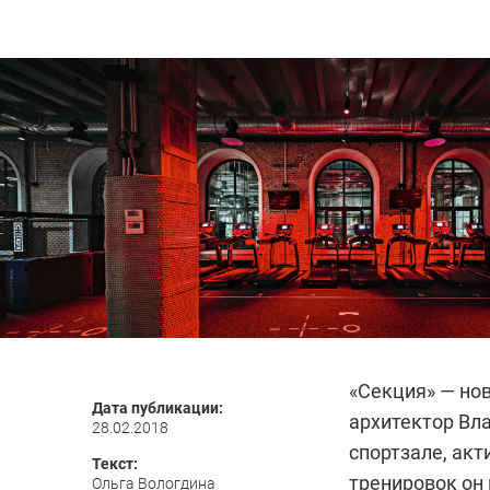
«Секция» — но
Дата публикации:
архитектор Вла
28.02.2018
спортзале, акт
Текст:
тренировок он
Ольга Вологдина