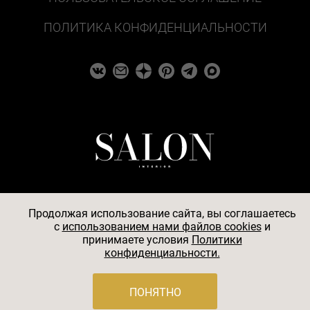
ПОЛИТИКА КОНФИДЕНЦИАЛЬНОСТИ
Продолжая использование сайта, вы соглашаетесь
c
использованием нами файлов cookies
и
© 2026
принимаете условия
Политики
конфиденциальности.
АО «БКМ», ОГРН 1027739494584, ИНН 7705056238,
127018, Москва, ул. Полковая, д. 3, стр. 4, помещение I,
комн. 23
ПОНЯТНО