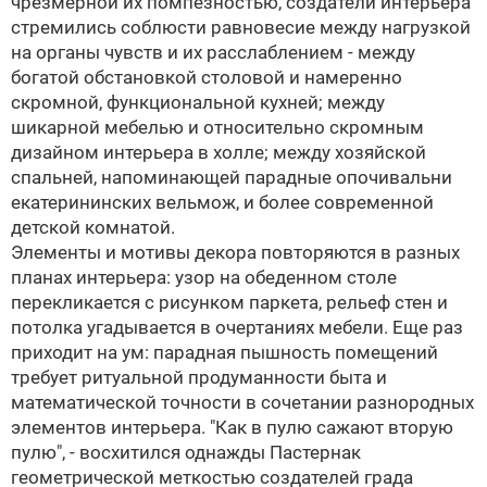
чрезмерной их помпезностью, создатели интерьера
стремились соблюсти равновесие между нагрузкой
на органы чувств и их расслаблением - между
богатой обстановкой столовой и намеренно
скромной, функциональной кухней; между
шикарной мебелью и относительно скромным
дизайном интерьера в холле; между хозяйской
спальней, напоминающей парадные опочивальни
екатерининских вельмож, и более современной
детской комнатой.
Элементы и мотивы декора повторяются в разных
планах интерьера: узор на обеденном столе
перекликается с рисунком паркета, рельеф стен и
потолка угадывается в очертаниях мебели. Еще раз
приходит на ум: парадная пышность помещений
требует ритуальной продуманности быта и
математической точности в сочетании разнородных
элементов интерьера. "Как в пулю сажают вторую
пулю", - восхитился однажды Пастернак
геометрической меткостью создателей града