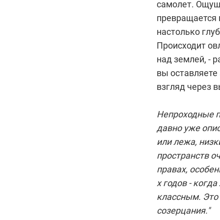
самолет. Ощущ
превращается 
настолько глуб
Происходит ов
над землей, - 
вы оставляете 
взгляд через 
Непроходные п
давно уже опис
или лежа, низк
пространств о
правах, особен
х годов - когд
классным. Это 
созерцания."