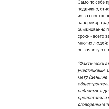
Само по себе п
подвижно, отч
из-за спонтанн
наперекор тра
обыкновенно по
сроки - всего 
многих людей: 
он зачастую пр
"Фактически эт
участниками. 
метр (цены на 1
общестроитель
рабочими, а де
предоставили 
оговоренные те