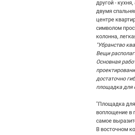
другой - кухня
двумя спальня
центре кварти
символом прос
колонна, легка
"Убранство кв
Вещи располага
Основная работ
проектировани
достаточно гиб
площадка для 
"Площадка для
воплощение в 
самое выразит
В восточном ко