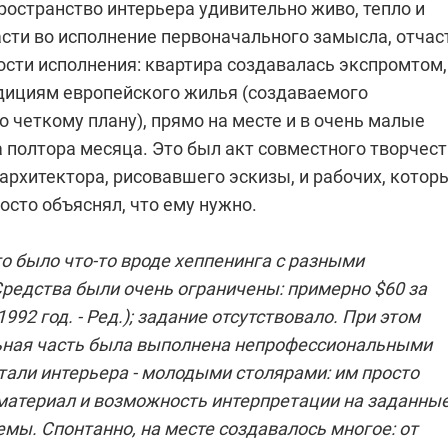
ространство интерьера удивительно живо, тепло и
асти во исполнение первоначального замысла, отчас
ости исполнения: квартира создавалась экспромтом,
дициям европейского жилья (создаваемого
 четкому плану), прямо на месте и в очень малые
за полтора месяца. Это был акт совместного творчес
архитектора, рисовавшего эскизы, и рабочих, котор
осто объяснял, что ему нужно.
о было что-то вроде хеппенинга с разными
Средства были очень ограничены: примерно $60 за
992 год. - Ред.); задание отсутствовало. При этом
ная часть была выполнена непрофессиональными
тали интерьера - молодыми столярами: им просто
материал и возможность интерпретации на заданные
мы. Спонтанно, на месте создавалось многое: от