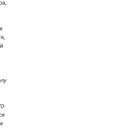
ра,
е
я,
ый
олу
0-
ся
я