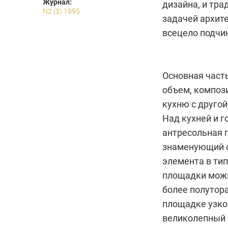
Журнал:
дизайна, и тра
N2 (3) 1995
задачей архит
всецело подчи
Основная част
объем, композ
кухню с другой
Над кухней и г
антресольная 
знаменующий с
элемента в ти
площадки можн
более полутор
площадке узко
великолепный в