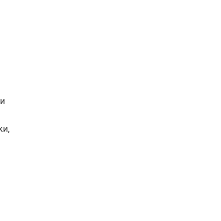
ли
ки,