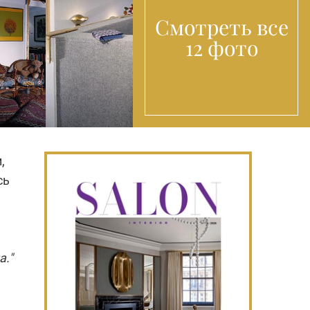
Смотреть все
12 фото
,
сь
а."