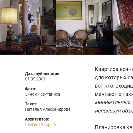
Квартира вся -
Дата публикации:
для которых са
01.05.2001
вот что: входи
Фото:
мечтают о так
Зинон Разутдинов
минимальных с
Текст:
Наталья Александрова
используя объ
Архитектор:
Сергей Геворкян
Планировка кв