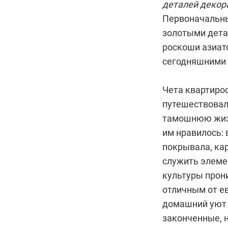
деталей декора
Первоначальны
золотыми дета
роскоши азиатс
сегодняшними 
Чета квартиро
путешествовали
тамошнюю жизнь
им нравилось: 
покрывала, кар
служить элеме
культуры прон
отличным от е
домашний уют 
законченные, 