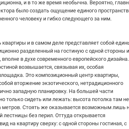
диционна, и в то же время необычна. Вероятно, глав
ектора было создать ощущение единого пространств
ненного человеку и гибко следующего за ним.
ь квартиры и в самом деле представляет собой един
иционно разделенный на гостиную с одной стороны 
, вполне в духе современного европейского дизайна.
остиной возвышается, связывая их, особая
площадка. Это композиционный центр квартиры,
обой вторжение экзотического, нетрадиционного
пично западную планировку. На большей части
о только сидеть или лежать: высота потолка там не
а метров. Стоять же оказывается возможным лишь 
й лестницы без перил. Оттуда открывается
ид на квартиру сверху: с одной стороны гостиная, с