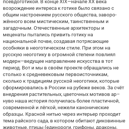
псевдоготикой. В конце XIX—начале XX века
возрождение интереса к го­тике было связано с
общим настроением русского общества, заворо­
жённого всем мистическим, таинственным и
загадочным. Отечественные архитекторы и
меценаты пытались привить готику на
национальной почве, создавая по­­трясающие
особняки в неоготическом стиле. При этом на
русскую неоготику в огромной степени повлиял
модерн—ведущее направление искусства в тот
период. Вот и мы в своём проекте обращались не
столько к средневековым первоисточникам,
сколько к традициям русской неоготики, которые
сформировались в России на рубеже веков. За счёт
внедрения растительных, цветочных мотивов ар–
нуво наша история получилась более пластичной,
современной и лёгкой, нежели канонические
образцы. Красной нитью через интерьер проходит
тема райского сада, в котором обитают диковинные
животные, птицы (единороги, грифоны, драконы,