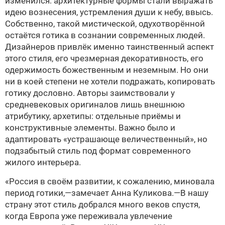
изменился: архи­тектурные формы стали выражать
идею воз­не­сения, устремления души к небу, ввысь.
Собственно, такой мистической, одухотво­рённой
остаётся готика в сознании современных людей.
Дизайнеров привлёк именно таинственный аспект
этого стиля, его чрезмерная декоративность, его
одержимость божественным и неземным. Но они
ни в коей степени не хотели подражать, копировать
готику дословно. Авторы заимствовали у
средневековых оригиналов лишь внешнюю
атрибутику, архетипы: отдельные приёмы и
конструктивные элементы. Важно было и
адаптировать «устрашающе величественный», но
подзабытый стиль под формат современного
жилого интерьера.
«Россия в своём развитии, к сожалению, миновала
период готики,—замечает Анна Куликова.—В нашу
страну этот стиль добрался много веков спустя,
когда Европа уже переживала увлечение