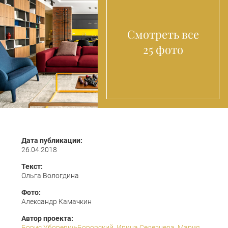
Смотреть все
25 фото
Дата публикации:
26.04.2018
Текст:
Ольга Вологдина
Фото:
Александр Камачкин
Автор проекта:
Борис Уборевич-Боровский
,
Ирина Селезнева
,
Мария