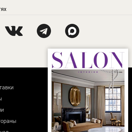
тях
тавки
ы
ли
тораны