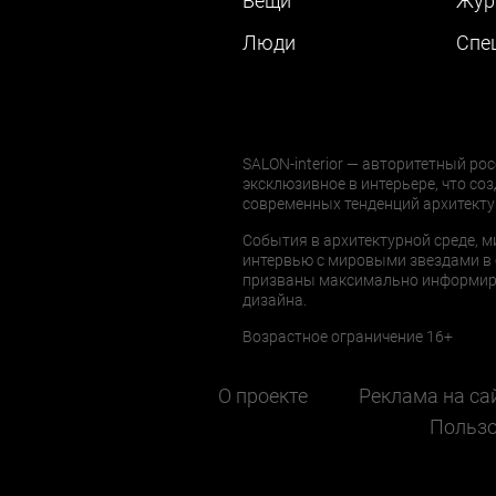
Вещи
Жур
Люди
Cпе
SALON-interior — авторитетный рос
эксклюзивное в интерьере, что соз
современных тенденций архитекту
События в архитектурной среде, м
интервью с мировыми звездами в 
призваны максимально информиров
дизайна.
Возрастное ограничение 16+
О проекте
Реклама на са
Пользо