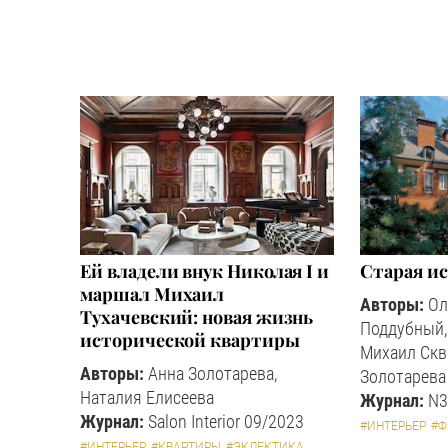
Ей владели внук Николая I и
Старая ис
маршал Михаил
Авторы:
Ол
Тухачевский: новая жизнь
Поддубный,
исторической квартиры
Михаил Скв
Авторы:
Анна Золотарева,
Золотарева
Наталия Елисеева
Журнал:
N3
Журнал:
Salon Interior 09/2023
#ИНТЕРЬЕР
#
#ИНТЕРЬЕР
#КВАРТИРЫ
#ЭКЛЕКТИКА