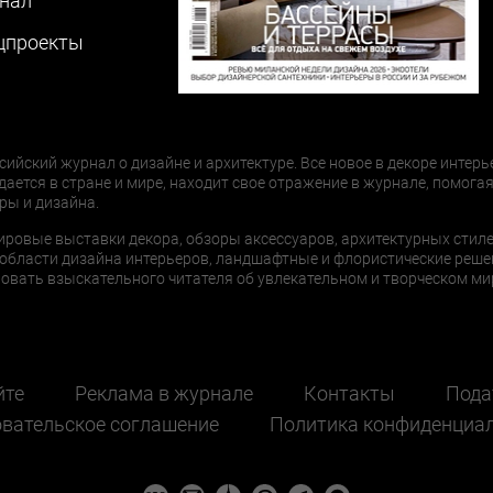
нал
цпроекты
сийский журнал о дизайне и архитектуре. Все новое в декоре интерь
дается в стране и мире, находит свое отражение в журнале, помогая
ры и дизайна.
ировые выставки декора, обзоры аксессуаров, архитектурных стиле
области дизайна интерьеров, ландшафтные и флористические реше
ать взыскательного читателя об увлекательном и творческом мир
йте
Реклама в журнале
Контакты
Пода
вательское соглашение
Политика конфиденциа