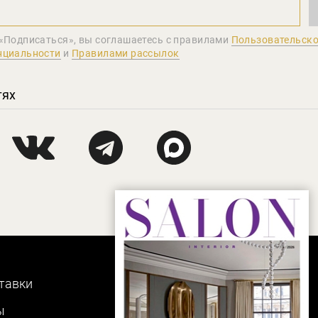
«Подписаться», вы соглашаетеcь с правилами
Пользовательско
нциальности
и
Правилами рассылок
тях
тавки
ы