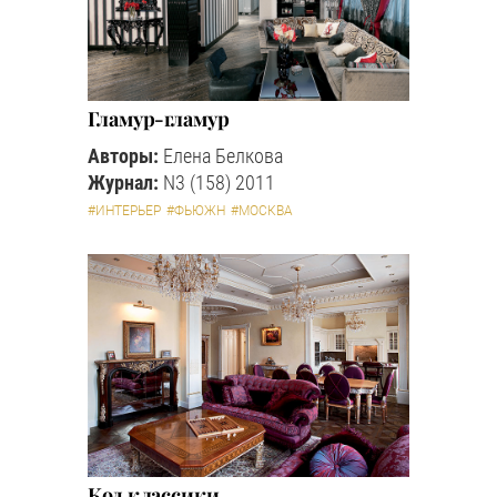
Гламур-гламур
Авторы:
Елена Белкова
Журнал:
N3 (158) 2011
#ИНТЕРЬЕР
#ФЬЮЖН
#МОСКВА
Код классики