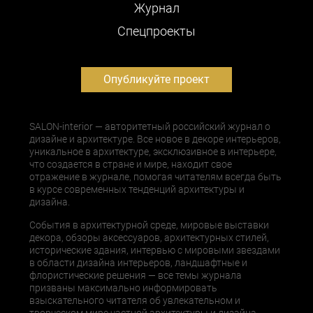
Журнал
Cпецпроекты
Опубликуйте проект
SALON-interior — авторитетный российский журнал о
дизайне и архитектуре. Все новое в декоре интерьеров,
уникальное в архитектуре, эксклюзивное в интерьере,
что создается в стране и мире, находит свое
отражение в журнале, помогая читателям всегда быть
в курсе современных тенденций архитектуры и
дизайна.
События в архитектурной среде, мировые выставки
декора, обзоры аксессуаров, архитектурных стилей,
исторические здания, интервью с мировыми звездами
в области дизайна интерьеров, ландшафтные и
флористические решения — все темы журнала
призваны максимально информировать
взыскательного читателя об увлекательном и
творческом мире частной архитектуры и дизайна.