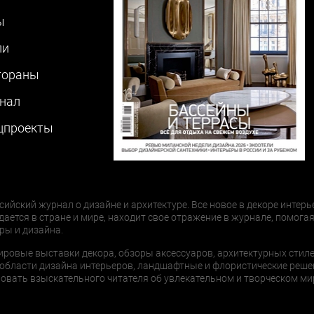
ы
ли
тораны
нал
цпроекты
сийский журнал о дизайне и архитектуре. Все новое в декоре интерь
дается в стране и мире, находит свое отражение в журнале, помогая
ры и дизайна.
ировые выставки декора, обзоры аксессуаров, архитектурных стиле
области дизайна интерьеров, ландшафтные и флористические реше
ать взыскательного читателя об увлекательном и творческом мир