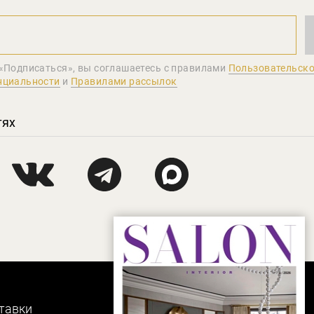
«Подписаться», вы соглашаетеcь с правилами
Пользовательско
нциальности
и
Правилами рассылок
тях
тавки