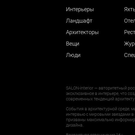
Интерьеры
Яхт
Ландшафт
Оте
Архитекторы
Рес
Вещи
Жур
Люди
Cпе
SALON-interior — авторитетный рос
эксклюзивное в интерьере, что соз
современных тенденций архитекту
События в архитектурной среде, м
интервью с мировыми звездами в 
призваны максимально информиров
дизайна.