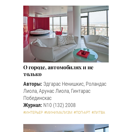
О городе, автомобилях и не
только
Авторы:
Эдгарас Ненишкис, Роландас
Лиола, Арунас Лиола, Гинтарас
Побединскас
Журнал:
N10 (132) 2008
#ИНТЕРЬЕР
#МИНИМАЛИЗМ
#ПОП-АРТ
#ЛИТВА