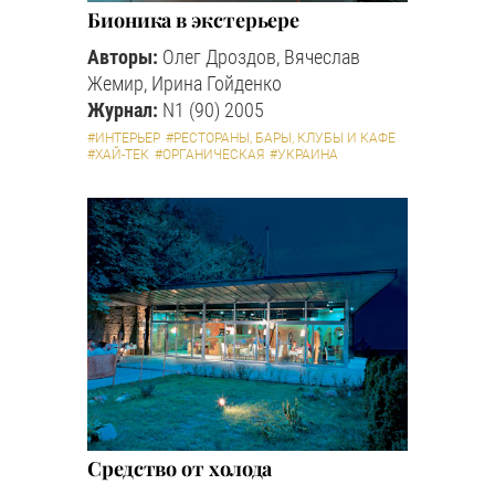
Бионика в экстерьере
Авторы:
Олег Дроздов, Вячеслав
Жемир, Ирина Гойденко
Журнал:
N1 (90) 2005
#ИНТЕРЬЕР
#РЕСТОРАНЫ, БАРЫ, КЛУБЫ И КАФЕ
#ХАЙ-ТЕК
#ОРГАНИЧЕСКАЯ
#УКРАИНА
Cредство от холода