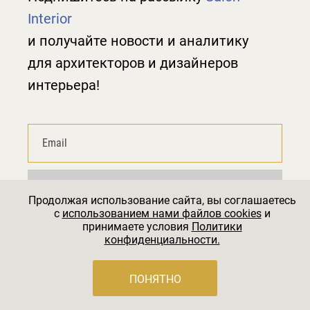
Interior
и получайте новости и аналитику
для архитекторов и дизайнеров
интерьера!
Подписаться
Продолжая использование сайта, вы соглашаетесь
c
использованием нами файлов cookies
и
принимаете условия
Политики
Нажимая на кнопку «Подписаться», вы
конфиденциальности.
соглашаетеcь с правилами
Пользовательского
соглашения
,
Политикой конфиденциальности
и
Правилами рассылок
ПОНЯТНО