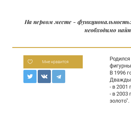
На первом месте - функциональность:
необходимо найт
Родился 
Мне нравится
фигурны
В 1996 г
Дважды 
- в 2001
- в 2003
золото".