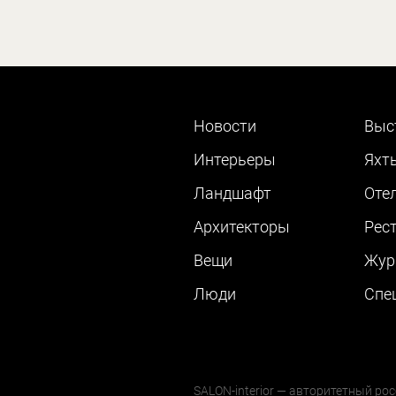
Новости
Выс
Интерьеры
Яхт
Ландшафт
Оте
Архитекторы
Рес
Вещи
Жур
Люди
Cпе
SALON-interior — авторитетный рос