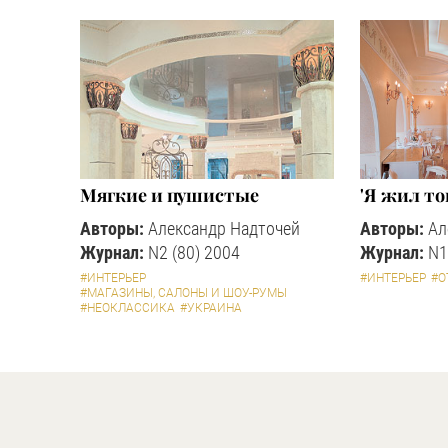
Мягкие и пушистые
'Я жил тог
Авторы:
Александр Надточей
Авторы:
Ал
Журнал:
N2 (80) 2004
Журнал:
N1
#ИНТЕРЬЕР
#ИНТЕРЬЕР
#О
#МАГАЗИНЫ, САЛОНЫ И ШОУ-РУМЫ
#НЕОКЛАССИКА
#УКРАИНА