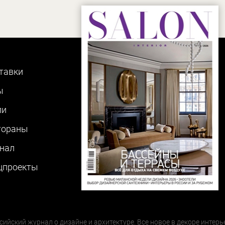
тавки
ы
ли
тораны
нал
цпроекты
сийский журнал о дизайне и архитектуре. Все новое в декоре интерь