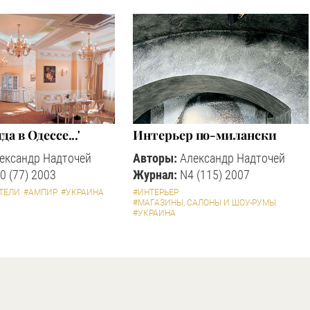
да в Одессе...'
Интерьер по-милански
ександр Надточей
Авторы:
Александр Надточей
0 (77) 2003
Журнал:
N4 (115) 2007
ТЕЛИ
#АМПИР
#УКРАИНА
#ИНТЕРЬЕР
#МАГАЗИНЫ, САЛОНЫ И ШОУ-РУМЫ
#УКРАИНА