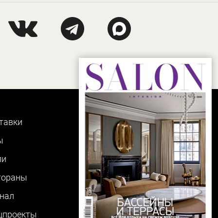
тавки
ы
ли
тораны
нал
цпроекты