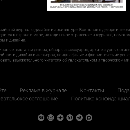
сийский журнал о дизайне и архитектуре. Все новое в декоре интерь
дается в стране и мире, находит свое отражение в журнале, помогая
ры и дизайна.
ировые выставки декора, обзоры аксессуаров, архитектурных стиле
области дизайна интерьеров, ландшафтные и флористические реше
ать взыскательного читателя об увлекательном и творческом мир
йте
Реклама в журнале
Контакты
Пода
вательское соглашение
Политика конфиденциа