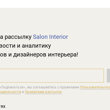
а рассылку
Salon Interior
вости и аналитику
ов и дизайнеров интерьера!
«Подписаться», вы соглашаетеcь с правилами
Пользовательско
нциальности
и
Правилами рассылок
тях