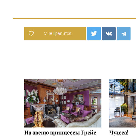
Мне нравится
На авеню принцессы Грейс
Чудеса!