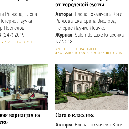
от городской суеты
ти Рыжова, Елена
Авторы:
Елена Токмачева, Кэти
Петерис Лаучка-
Рыжова, Екатерина Вислова,
тр Поспелов
Петерис Лаучка-Ловчко
 (247) 2019
Журнал:
Salon de Luxe Классика
N2 2018
ВАРТИРЫ
#ФЬЮЖН
#ИНТЕРЬЕР
#КВАРТИРЫ
#АМЕРИКАНСКАЯ КЛАССИКА
#МОСКВА
ная вариация на
Сага о классике
еко
Авторы:
Елена Токмачева, Кэти