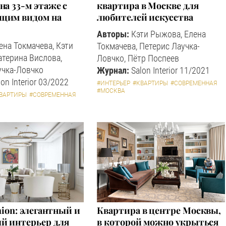
на 33-м этаже с
квартира в Москве для
щим видом на
любителей искусства
Авторы:
Кэти Рыжова, Елена
ена Токмачева, Кэти
Токмачева, Петерис Лаучка-
атерина Вислова,
Ловчко, Пётр Поспеев
учка-Ловчко
Журнал:
Salon Interior 11/2021
on Interior 03/2022
#ИНТЕРЬЕР
#КВАРТИРЫ
#СОВРЕМЕННАЯ
#МОСКВА
ВАРТИРЫ
#СОВРЕМЕННАЯ
shion: элегантный и
Квартира в центре Москвы,
й интерьер для
в которой можно укрыться