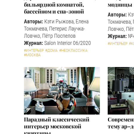
бильярдной комнатой,
модницы
бассейном и спа-зоной
Авторы:
Кэ
Авторы:
Кэти Рыжова, Елена
Токмачева, 
Токмачева, Петерис Лаучка-
Ловчко, Пё
Ловчко, Пётр Поспелов
Журнал:
№4
Журнал:
Salon Interior 06/2020
#ИНТЕРЬЕР
#К
#ИНТЕРЬЕР
#ДОМА
#НЕОКЛАССИКА
#МОСКВА
Парадный классический
Современ
интерьер московской
тему ар–д
квартиры