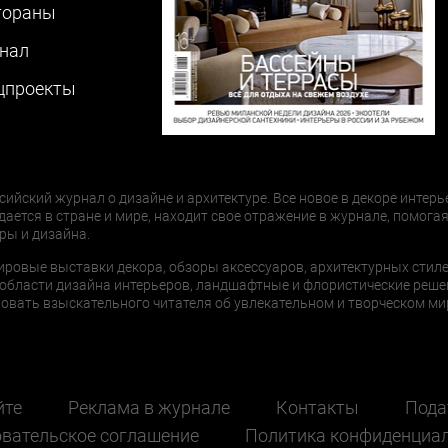
тораны
нал
цпроекты
сийский журнал о дизайне и архитектуре. Все новое в декоре интерь
дается в стране и мире, находит свое отражение в журнале, помогая
ры и дизайна.
ировые выставки декора, обзоры аксессуаров, архитектурных стиле
области дизайна интерьеров, ландшафтные и флористические реше
ать взыскательного читателя об увлекательном и творческом мир
йте
Реклама в журнале
Контакты
Пода
вательское соглашение
Политика конфиденциа