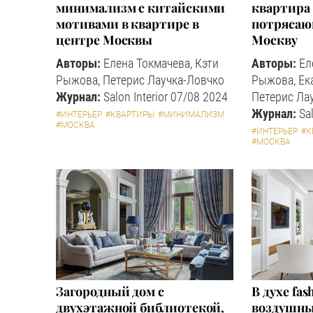
минимализм с китайскими
квартира 
мотивами в квартире в
потрясаю
центре Москвы
Москву
Авторы:
Елена Токмачева, Кэти
Авторы:
Ел
Рыжова, Петерис Лаучка-Ловчко
Рыжова, Ек
Журнал:
Salon Interior 07/08 2024
Петерис Ла
Журнал:
Sal
#ИНТЕРЬЕР
#КВАРТИРЫ
#МИНИМАЛИЗМ
#МОСКВА
#ИНТЕРЬЕР
#К
#МОСКВА
Загородный дом с
В духе fa
двухэтажной библиотекой,
воздушны