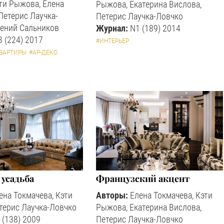
ти Рыжова, Елена
Рыжова, Екатерина Вислова,
Петерис Лаучка-
Петерис Лаучка-Ловчко
сений Сальников
Журнал:
N1 (189) 2014
 (224) 2017
#ИНТЕРЬЕР
ВАРТИРЫ
#АР-ДЕКО
 усадьба
Французский акцент
ена Токмачева, Кэти
Авторы:
Елена Токмачева, Кэти
терис Лаучка-Ловчко
Рыжова, Екатерина Вислова,
 (138) 2009
Петерис Лаучка-Ловчко