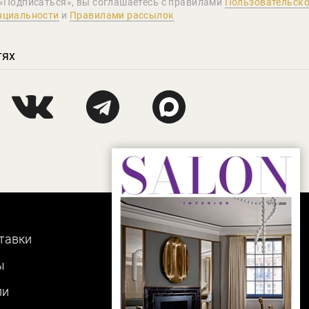
«Подписаться», вы соглашаетеcь с правилами
Пользовательско
нциальности
и
Правилами рассылок
тях
тавки
ы
ли