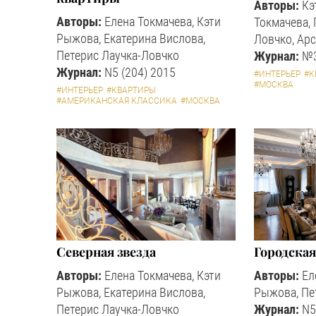
Авторы:
Кэ
Авторы:
Елена Токмачева, Кэти
Токмачева, 
Рыжова, Екатерина Вислова,
Ловчко, Ар
Петерис Лаучка-Ловчко
Журнал:
№3
Журнал:
N5 (204) 2015
#ИНТЕРЬЕР
#К
#МОСКВА
#ИНТЕРЬЕР
#КВАРТИРЫ
#АМЕРИКАНСКАЯ КЛАССИКА
#МОСКВА
Северная звезда
Городская
Авторы:
Елена Токмачева, Кэти
Авторы:
Ел
Рыжова, Екатерина Вислова,
Рыжова, Пе
Петерис Лаучка-Ловчко
Журнал:
N5