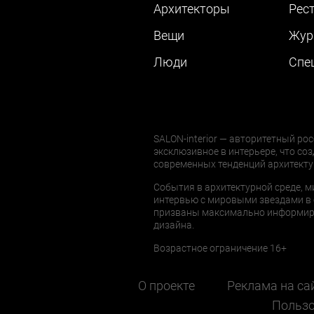
Архитекторы
Рес
Вещи
Жур
Люди
Cпе
SALON-interior — авторитетный рос
эксклюзивное в интерьере, что соз
современных тенденций архитекту
События в архитектурной среде, м
интервью с мировыми звездами в 
призваны максимально информиров
дизайна.
Возрастное ограничение 16+
О проекте
Реклама на са
Пользо