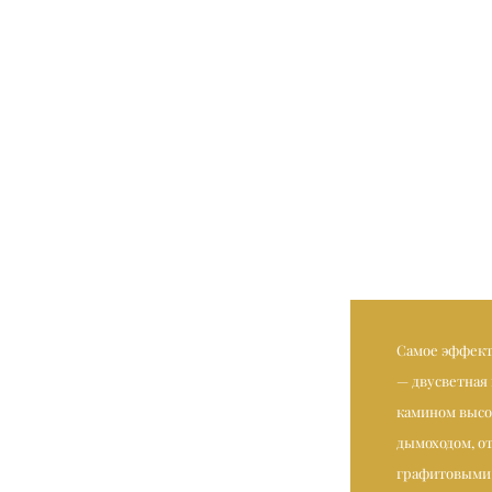
Самое эффект
— двусветная
камином высо
дымоходом, о
графитовыми 