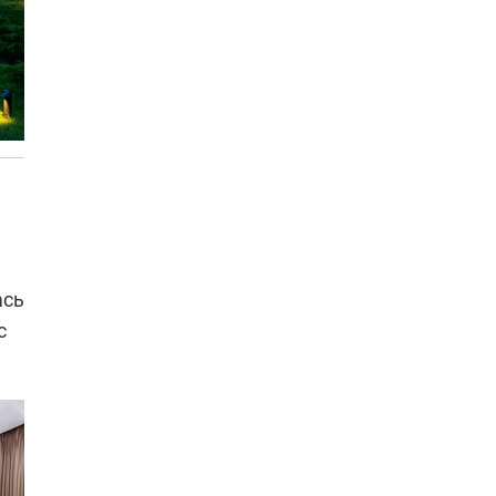
ась
с