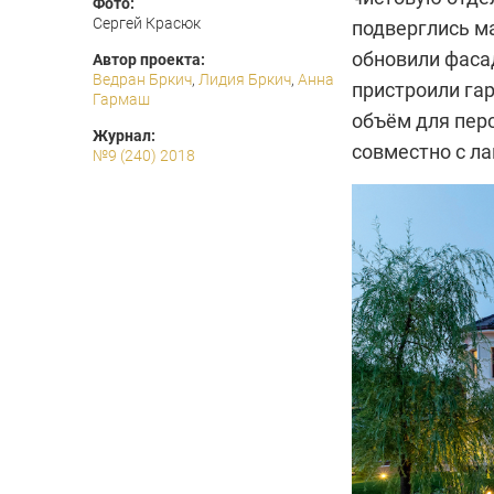
Фото:
Сергей Красюк
подверглись м
обновили фаса
Автор проекта:
Ведран Бркич
,
Лидия Бркич
,
Анна
пристроили га
Гармаш
объём для пер
Журнал:
совместно с л
№9 (240) 2018