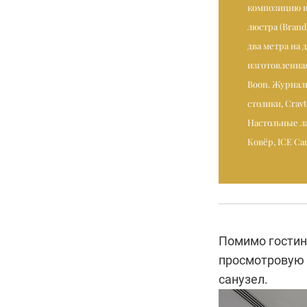
композицию в
люстра (Bran
два метра на 
изготовленная
Boon. Журнал
столики, Cravt
Настольные ла
Ковёр, ICE Ca
Помимо гостин
просмотровую 
санузел.