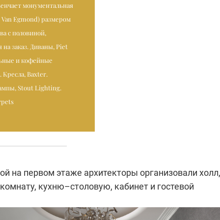
енчает монументальная
d Van Egmond) размером
два с половиной,
 на заказ. Диваны, Piet
ьные и кофейные
. Кресла, Baxter.
мпы, Stout Lighting.
rpets
ой на первом этаже архитекторы организовали холл
комнату, кухню–столовую, кабинет и гостевой