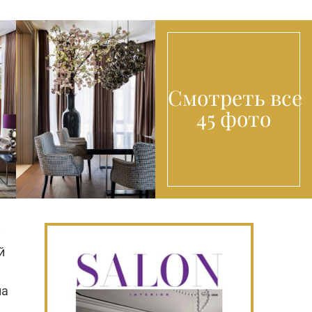
Смотреть все
45 фото
у
й
на