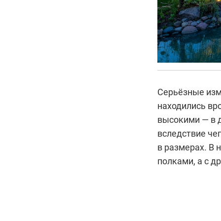
Серьёзные изм
находились вро
высокими — в 
вследствие чег
в размерах. В 
полками, а с д