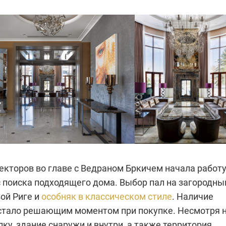
екторов во главе с Ведраном Бркичем начала работ
с поиска подходящего дома. Выбор пал на загородны
ой Риге и
особняк в классическом стиле
. Наличие
 стало решающим моментом при покупке. Несмотря 
ку, здание снаружи и внутри, а также территория