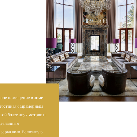
ное помещение в доме
 гостиная с мраморным
той более двух метров и
тделанным
зеркалами. Величавую