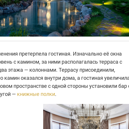
енения претерпела гостиная. Изначально её окна
вень с камином, за ними располагалась терраса с
два этажа — колоннами. Террасу присоединили,
о камин оказался внутри дома, а гостиная увеличил
новом пространстве с одной стороны установили бар 
ругой —
книжные полки
.