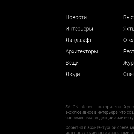
Новости
Выс
Интерьеры
Яхт
Ландшафт
Оте
Архитекторы
Рес
Вещи
Жур
Люди
Cпе
SALON-interior — авторитетный рос
эксклюзивное в интерьере, что соз
современных тенденций архитекту
События в архитектурной среде, м
интервью с мировыми звездами в 