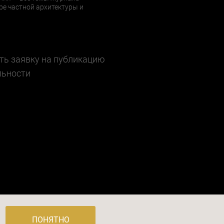
е частной архитектуры и
ть заявку на публикацию
льности
 3, стр. 4, помещение I, комн. 23
ПОНЯТНО