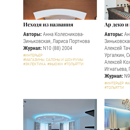
Исходя из названия
Ар деко и
Авторы:
Анна Колесникова-
Авторы:
Ан
Зиньковская, Лариса Портнова
Зиньковска
Журнал:
N10 (88) 2004
Алексей Тач
Ургалкин, С
#ИНТЕРЬЕР
#МАГАЗИНЫ, САЛОНЫ И ШОУ-РУМЫ
Алексей Ко
#ЭКЛЕКТИКА
#ФЬЮЖН
#ТОЛЬЯТТИ
Игнатьева,
Журнал:
N9
#ИНТЕРЬЕР
#А
#ТОЛЬЯТТИ