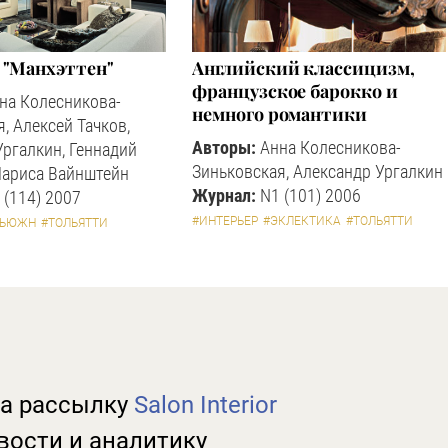
 "Манхэттен"
Английский классицизм,
французское барокко и
на Колесникова-
немного романтики
, Алексей Тачков,
Авторы:
Анна Колесникова-
Ургалкин, Геннадий
Зиньковская, Александр Ургалкин
Лариса Вайнштейн
Журнал:
N1 (101) 2006
 (114) 2007
#ИНТЕРЬЕР
#ЭКЛЕКТИКА
#ТОЛЬЯТТИ
ФЬЮЖН
#ТОЛЬЯТТИ
а рассылку
Salon Interior
вости и аналитику