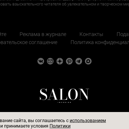
ать взыскательного читателя об увлекательном и творческом мир
йте
Реклама в журнале
Контакты
Пода
вательское соглашение
Политика конфиденциа
ание сайта, вы соглашаетесь c
использованием
и принимаете условия
Политики
584, ИНН 7705056238, 127018, Москва, ул. Полковая, д.