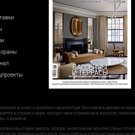
тавки
ы
ли
тораны
нал
цпроекты
сийский журнал о дизайне и архитектуре. Все новое в декоре интерь
дается в стране и мире, находит свое отражение в журнале, помогая
ры и дизайна.
ировые выставки декора, обзоры аксессуаров, архитектурных стиле
области дизайна интерьеров, ландшафтные и флористические реше