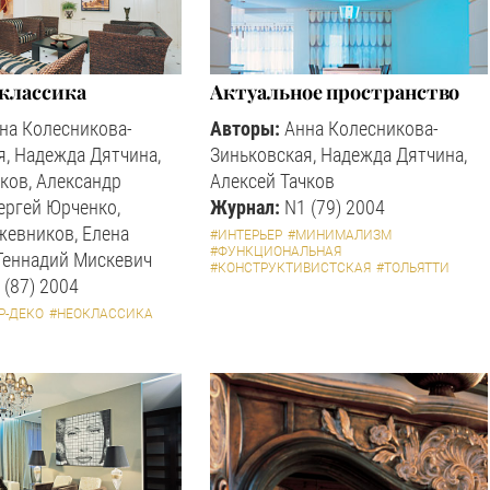
 классика
Актуальное пространство
на Колесникова-
Авторы:
Анна Колесникова-
я, Надежда Дятчина,
Зиньковская, Надежда Дятчина,
ков, Александр
Алексей Тачков
ергей Юрченко,
Журнал:
N1 (79) 2004
жевников, Елена
#ИНТЕРЬЕР
#МИНИМАЛИЗМ
#ФУНКЦИОНАЛЬНАЯ
 Геннадий Мискевич
#КОНСТРУКТИВИСТСКАЯ
#ТОЛЬЯТТИ
 (87) 2004
Р-ДЕКО
#НЕОКЛАССИКА