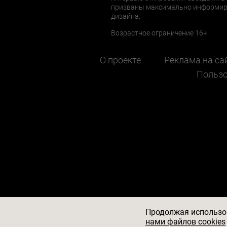
призваны максимально информиров
дизайна.
Возрастное ограничение 16+
О проекте
Реклама на са
Пользо
Продолжая использов
нами файлов cookies
© 2026
АО «БКМ», ОГРН 1027739494