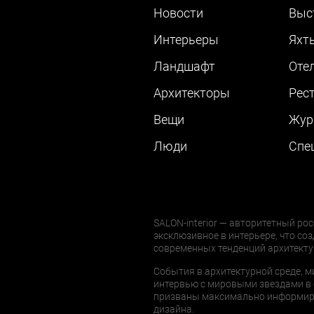
Новости
Выс
Интерьеры
Яхт
Ландшафт
Оте
Архитекторы
Рес
Вещи
Жур
Люди
Cпе
SALON-interior — авторитетный рос
эксклюзивное в интерьере, что соз
современных тенденций архитекту
События в архитектурной среде, м
интервью с мировыми звездами в 
призваны максимально информиров
дизайна.