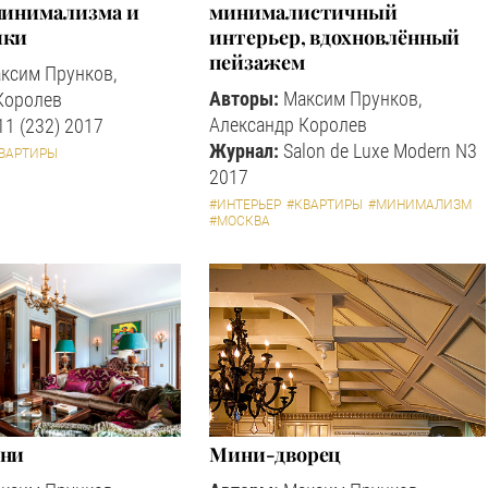
 минимализма и
минималистичный
ики
интерьер, вдохновлённый
пейзажем
ксим Прунков,
Авторы:
Максим Прунков,
Королев
Александр Королев
1 (232) 2017
Журнал:
Salon de Luxe Modern N3
ВАРТИРЫ
2017
#ИНТЕРЬЕР
#КВАРТИРЫ
#МИНИМАЛИЗМ
#МОСКВА
ени
Мини-дворец