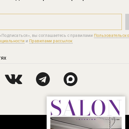
«Подписаться», вы соглашаетеcь с правилами
Пользовательско
нциальности
и
Правилами рассылок
тях