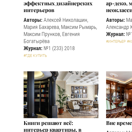
эффектных дизайнерских
ар-деко,
интерьеров
неокласс
Авторы:
Алексей Николашин,
Авторы:
Ма
Мария Бахарева, Максим Рымарь,
Александр 
Максим Прунков, Евгения
Журнал:
№1
Богатырёва
#ИНТЕРЬЕР
#К
Журнал:
№1 (233) 2018
#ГДЕ КУПИТЬ
Книги решают всё:
Вне врем
интерьер квартиры, в