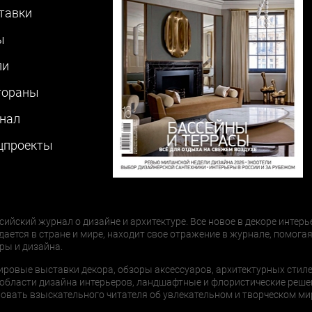
тавки
ы
ли
тораны
нал
цпроекты
сийский журнал о дизайне и архитектуре. Все новое в декоре интерь
дается в стране и мире, находит свое отражение в журнале, помогая
ры и дизайна.
ировые выставки декора, обзоры аксессуаров, архитектурных стиле
области дизайна интерьеров, ландшафтные и флористические реше
ать взыскательного читателя об увлекательном и творческом мир