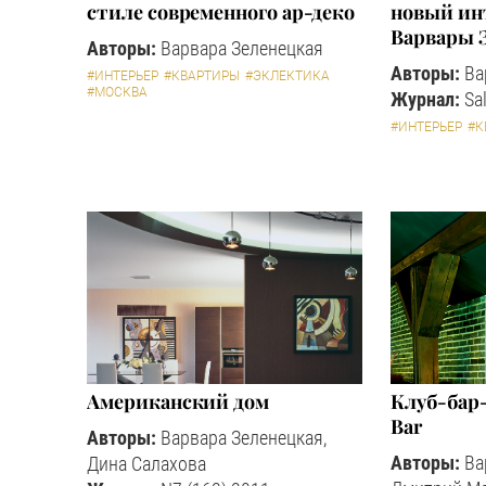
стиле современного ар-деко
новый ин
Варвары 
Авторы:
Варвара Зеленецкая
Авторы:
Ва
#ИНТЕРЬЕР
#КВАРТИРЫ
#ЭКЛЕКТИКА
#МОСКВА
Журнал:
Sal
#ИНТЕРЬЕР
#К
Американский дом
Клуб-бар-
Bar
Авторы:
Варвара Зеленецкая,
Авторы:
Ва
Дина Салахова