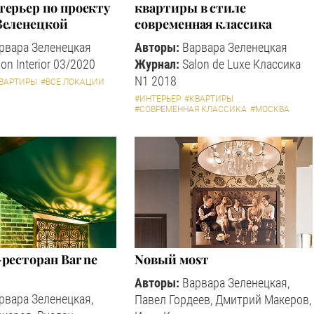
терьер по проекту
квартиры в стиле
Зеленецкой
современная классика
рвара Зеленецкая
Авторы:
Варвара Зеленецкая
on Interior 03/2020
Журнал:
Salon de Luxe Классика
N1 2018
ВАРТИРЫ
#ВСЕ ЛОКАЦИИ
#ИНТЕРЬЕР
#КВАРТИРЫ
#СОВРЕМЕННАЯ КЛАССИКА
#МОСКВА
ресторан Bar ne
Nовый моsт
Авторы:
Варвара Зеленецкая,
рвара Зеленецкая,
Павел Гордеев, Дмитрий Макеров,