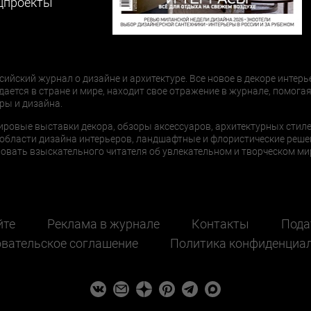
цпроекты
сийский журнал о дизайне и архитектуре. Все новое в декоре интерь
дается в стране и мире, находит свое отражение в журнале, помогая
ры и дизайна.
ировые выставки декора, обзоры аксессуаров, архитектурных стиле
области дизайна интерьеров, ландшафтные и флористические реше
ать взыскательного читателя об увлекательном и творческом мир
йте
Реклама в журнале
Контакты
Пода
вательское соглашение
Политика конфиденциа