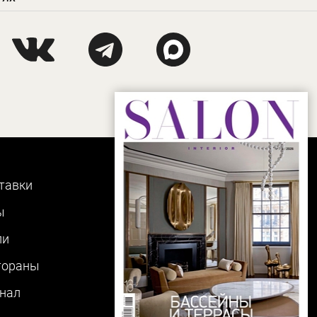
тавки
ы
ли
тораны
нал