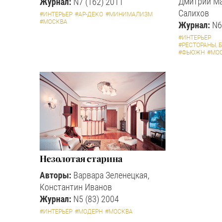
Дмитрий Ма
Журнал:
N7 (162) 2011
Салихов
#ИНТЕРЬЕР
#АР-ДЕКО
#МИНИМАЛИЗМ
#МОСКВА
Журнал:
N6
#ИНТЕРЬЕР
#РЕСТОРАНЫ, 
#ФЬЮЖН
#МО
Незолотая старина
Авторы:
Варвара Зеленецкая,
Константин Иванов
Журнал:
N5 (83) 2004
#ИНТЕРЬЕР
#МОДЕРН
#МОСКВА