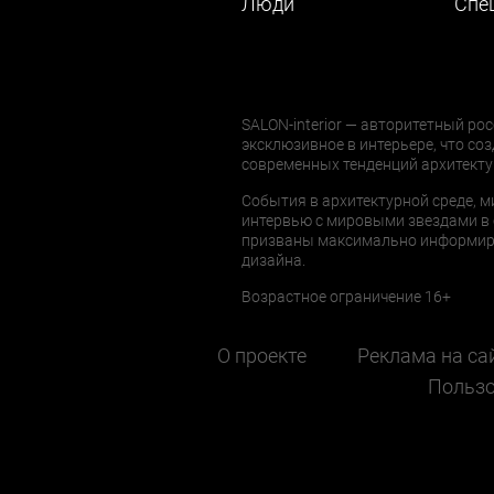
Люди
Cпе
SALON-interior — авторитетный рос
эксклюзивное в интерьере, что соз
современных тенденций архитекту
События в архитектурной среде, м
интервью с мировыми звездами в 
призваны максимально информиров
дизайна.
Возрастное ограничение 16+
О проекте
Реклама на са
Пользо